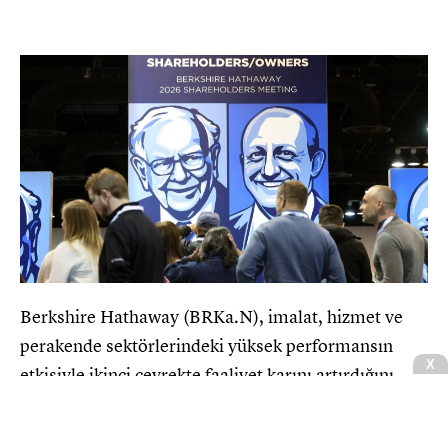
Berkshire Hathaway (BRKa.N), imalat, hizmet ve
perakende sektörlerindeki yüksek performansın
X
etkisiyle ikinci çeyrekte faaliyet karını artırdığını
açıkladı. Şirketin net geliri ise Apple ve Alphabet gibi
dev şirketlerdeki hisse senedi yatırımlarından elde