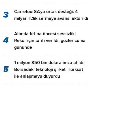
CarrefourSA'ya ortak desteği: 4
3
milyar TL'lik sermaye avansı aktarıldı
Altında fırtına öncesi sessizlik!
4
Rekor için tarih verildi, gözler cuma
gününde
1 milyon 850 bin dolara imza atıldı:
5
Borsadaki teknoloji şirketi Türksat
ile anlaşmayu duyurdu