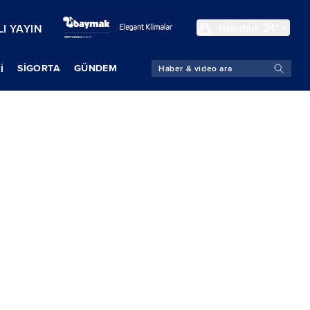
İstanbul
24°
I YAYIN
SIGORTA
GÜNDEM
İ