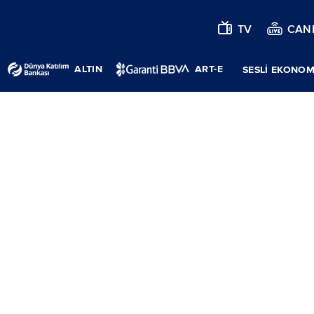
TV
CANL
ALTIN
ART-E
SESLİ EKONOM