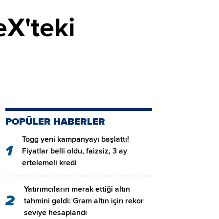
eX'teki
POPÜLER HABERLER
Togg yeni kampanyayı başlattı!
1
Fiyatlar belli oldu, faizsiz, 3 ay
ertelemeli kredi
Yatırımcıların merak ettiği altın
2
tahmini geldi: Gram altın için rekor
seviye hesaplandı