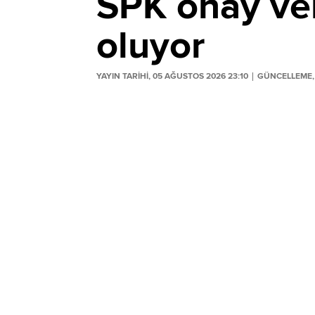
SPK onay ver
oluyor
YAYIN TARİHİ, 05 AĞUSTOS 2026 23:10
GÜNCELLEME, 
Sermaye Piyasası Kurulu'nun (SPK) 5 Ağ
bültenden yeni halka arz onayı kararları ç