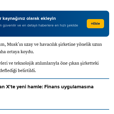
 kaynağınız olarak ekleyin
+
Ekle
 en güvenilir ve en detaylı haberlere en hızlı şekilde
m, Musk'ın uzay ve havacılık şirketine yönelik uzun
daha ortaya koydu.
eri ve teknolojik atılımlarıyla öne çıkan şirketteki
flediği belirtildi.
an X'te yeni hamle: Finans uygulamasına