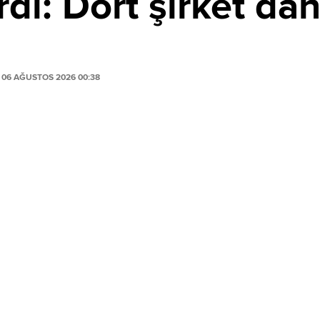
di: Dört şirket dah
06 AĞUSTOS 2026 00:38
PAYLAŞ
ustos 2026 tarihinde yayımladığı 2026/49 numaralı
ıktı.