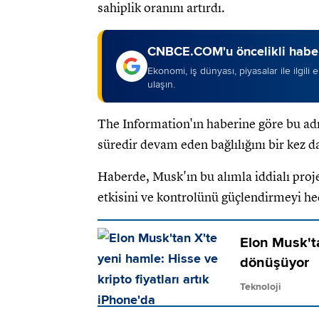
sahiplik oranını artırdı.
CNBCE.COM'u öncelikli haber
Ekonomi, iş dünyası, piyasalar ile ilgili
ulaşın.
The Information'ın haberine göre bu adı
süredir devam eden bağlılığını bir kez 
Haberde, Musk'ın bu alımla iddialı projel
etkisini ve kontrolünü güçlendirmeyi hede
Elon Musk't
dönüşüyor
Teknoloji