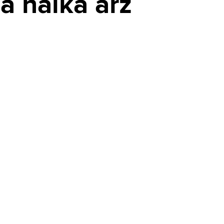
a halka arz
İsrail-Lübnan görüşmelerinde
kritik çıkmaz: Anlaşma neden