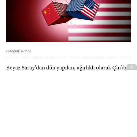
Fotoğraf: iStock
Beyaz Saray'dan dün yapılan, ağırlıklı olarak Çin'de
üretilen ve çiplerde ve güneş panellerinde kullanılan
bir hammedde olan polisilikondan üretilen ürünler
bir dizi taban fiyat uygulamaları ve %15'lik bir
gümrük tarifesinin uygulanacağı belirtildi.
CNBCE.COM'u öncelikli haber kaynağınız
olarak ekleyin
+
Ekle