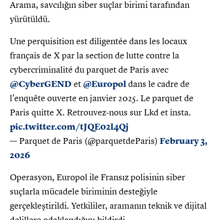
Arama, savcılığın siber suçlar birimi tarafından
yürütüldü.
Une perquisition est diligentée dans les locaux
français de X par la section de lutte contre la
cybercriminalité du parquet de Paris avec
@CyberGEND
et
@Europol
dans le cadre de
l'enquête ouverte en janvier 2025. Le parquet de
Paris quitte X. Retrouvez-nous sur Lkd et insta.
pic.twitter.com/tJQE02l4Qj
— Parquet de Paris (@parquetdeParis)
February 3,
2026
Operasyon, Europol ile Fransız polisinin siber
suçlarla mücadele biriminin desteğiyle
gerçekleştirildi. Yetkililer, aramanın teknik ve dijital
delillere odaklandığını bildirdi.