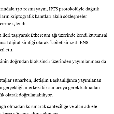
larındaki 130 resmi yayın, IPFS protokolüyle dağıtık
ların kriptografik kanıtları akıllı sözleşmeler
irine işlendi.
ım ileri taşıyarak Ethereum ağı üzerinde kendi kurumsal
sal dijital kimliği olarak "cbiletisim.eth ENS
l etti.
tesinin doğrudan blok zincir üzerinden yayımlanması da
ajlar sunarken, İletişim Başkanlığınca yayımlanan
nin gerçekliği, merkezi bir sunucuya gerek kalmadan
fik olarak doğrulanabiliyor.
ğlı olmadan korunarak sahteciliğe ve alan adı ele
 karşı güvence altına alınıyor.