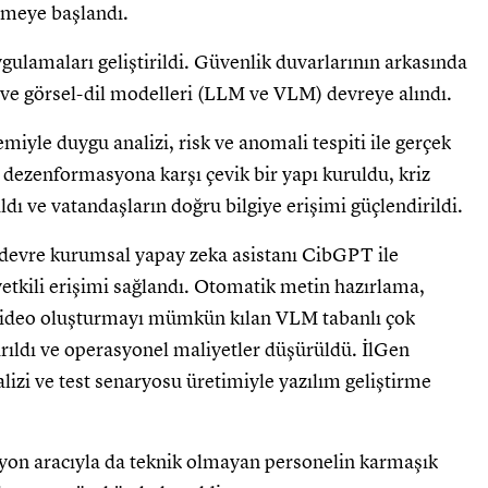
nmeye başlandı.
ygulamaları geliştirildi. Güvenlik duvarlarının arkasında
il ve görsel-dil modelleri (LLM ve VLM) devreye alındı.
miyle duygu analizi, risk ve anomali tespiti ile gerçek
dezenformasyona karşı çevik bir yapı kuruldu, kriz
ldı ve vatandaşların doğru bilgiye erişimi güçlendirildi.
 devre kurumsal yapay zeka asistanı CibGPT ile
yetkili erişimi sağlandı. Otomatik metin hazırlama,
i video oluşturmayı mümkün kılan VLM tabanlı çok
ırıldı ve operasyonel maliyetler düşürüldü. İlGen
alizi ve test senaryosu üretimiyle yazılım geliştirme
yon aracıyla da teknik olmayan personelin karmaşık