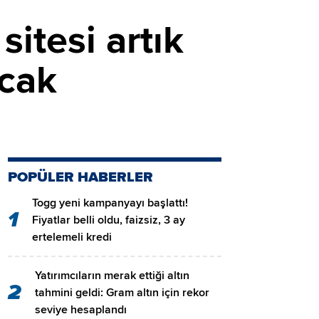
sitesi artık
acak
POPÜLER HABERLER
Togg yeni kampanyayı başlattı!
1
Fiyatlar belli oldu, faizsiz, 3 ay
ertelemeli kredi
Yatırımcıların merak ettiği altın
2
tahmini geldi: Gram altın için rekor
seviye hesaplandı