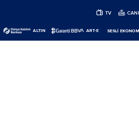
TV
CANL
ALTIN
ART-E
SESLİ EKONOM