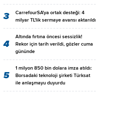
CarrefourSA'ya ortak desteği: 4
3
milyar TL'lik sermaye avansı aktarıldı
Altında fırtına öncesi sessizlik!
4
Rekor için tarih verildi, gözler cuma
gününde
1 milyon 850 bin dolara imza atıldı:
5
Borsadaki teknoloji şirketi Türksat
ile anlaşmayu duyurdu