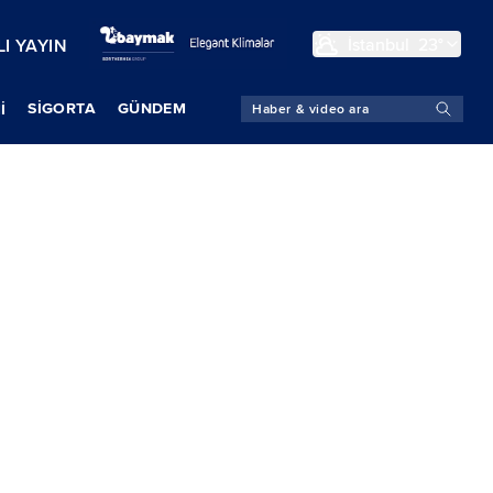
İstanbul
23°
I YAYIN
SIGORTA
GÜNDEM
İ