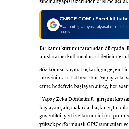
zincir altyapısı üzerinden erişime açıldı.
CNBCE.COM'u öncelikli haber
Ekonomi, iş dünyası, piyasalar ile ilgili
ulaşın.
Bir kamu kurumu tarafından dünyada ilk
uluslararası kullanıcılar "cbiletisim.eth
Söz konusu yayın, başkanlığın geçen bi
sürecinin son halkası oldu. Yapay zeka v
etme hedefiyle başlayan süreç, her aşama
"Yapay Zeka Dönüşümü" girişimi kapsamı
başlayan çalışmalarda, başlangıçta bulu
güvenlikli, yerli ve kurum içi (on-premi
yüksek performanslı GPU sunucuları ve 