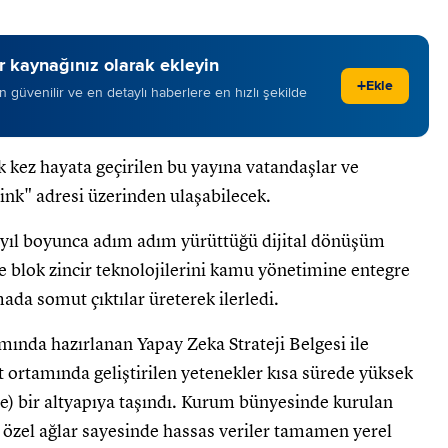
 kaynağınız olarak ekleyin
+
Ekle
 en güvenilir ve en detaylı haberlere en hızlı şekilde
 kez hayata geçirilen bu yayına vatandaşlar ve
.link" adresi üzerinden ulaşabilecek.
r yıl boyunca adım adım yürüttüğü dijital dönüşüm
e blok zincir teknolojilerini kamu yönetimine entegre
da somut çıktılar üreterek ilerledi.
nda hazırlanan Yapay Zeka Strateji Belgesi ile
t ortamında geliştirilen yetenekler kısa sürede yüksek
se) bir altyapıya taşındı. Kurum bünyesinde kurulan
özel ağlar sayesinde hassas veriler tamamen yerel