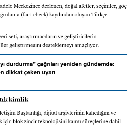
dele Merkezince derlenen, doğal afetler, seçimler, göç
doğrulama (fact-check) kaydından oluşan Türkçe-
i seti, araştırmacıların ve geliştiricilerin
ler geliştirmesini desteklemeyi amaçlıyor.
yı durdurma” çağrıları yeniden gündemde:
en dikkat çeken uyarı
ıtık kimlik
işim Başkanlığı, dijital arşivlerinin kalıcılığını ve
 için blok zincir teknolojisini kamu süreçlerine dahil