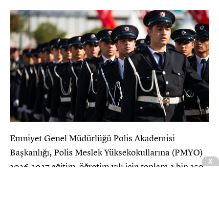
Emniyet Genel Müdürlüğü Polis Akademisi
Başkanlığı, Polis Meslek Yüksekokullarına (PMYO)
X
2026-2027 eğitim-öğretim yılı için toplam 3 bin 250
öğrenci alımı yapacağını duyurdu. Resmi Gazete’de
yayımlanan ilanla birlikte başvuru tarihleri ve
adaylarda aranan şartlar netleşti.