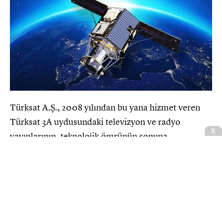
Türksat A.Ş., 2008 yılından bu yana hizmet veren
Türksat 3A uydusundaki televizyon ve radyo
X
yayınlarının, teknolojik ömrünün sonuna
yaklaşılması nedeniyle filodaki diğer yüksek
kapasiteli uydulara aktarılacağını duyurdu.
Kesintisiz yayıncılık ve yüksek görüntü kalitesi
hedefiyle planlanan büyük geçiş, 15 Ağustos 2026’yı
16 Ağustos 2026’ya bağlayan gece tamamlanacak.