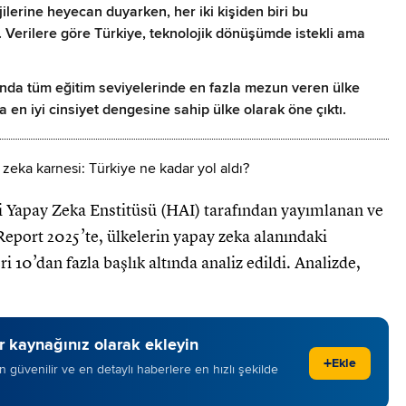
lerine heyecan duyarken, her iki kişiden biri bu
. Verilere göre Türkiye, teknolojik dönüşümde istekli ama
lanında tüm eğitim seviyelerinde en fazla mezun veren ülke
n iyi cinsiyet dengesine sahip ülke olarak öne çıktı.
li Yapay Zeka Enstitüsü (HAI) tarafından yayımlanan ve
 Report 2025’te, ülkelerin yapay zeka alanındaki
 10’dan fazla başlık altında analiz edildi. Analizde,
 kaynağınız olarak ekleyin
+
Ekle
 en güvenilir ve en detaylı haberlere en hızlı şekilde