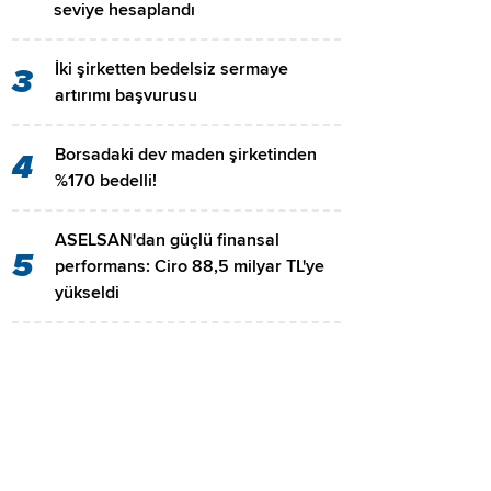
seviye hesaplandı
İki şirketten bedelsiz sermaye
3
artırımı başvurusu
Borsadaki dev maden şirketinden
4
%170 bedelli!
ASELSAN'dan güçlü finansal
5
performans: Ciro 88,5 milyar TL'ye
yükseldi