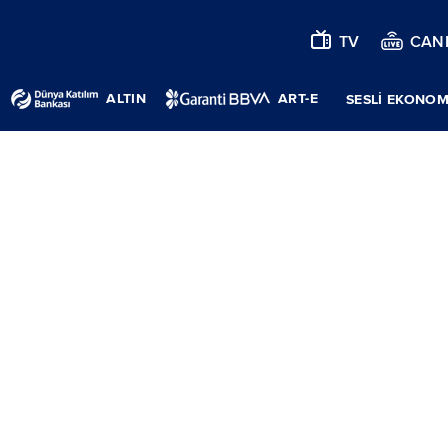
TV
CANL
ALTIN
ART-E
SESLİ EKONOM