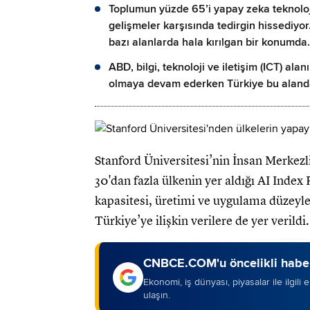
Toplumun yüzde 65’i yapay zeka teknoloji
gelişmeler karşısında tedirgin hissediyor
bazı alanlarda hala kırılgan bir konumda.
ABD, bilgi, teknoloji ve iletişim (ICT) a
olmaya devam ederken Türkiye bu alanda e
Stanford Üniversitesi’nin İnsan Merkez
30'dan fazla ülkenin yer aldığı AI Index
kapasitesi, üretimi ve uygulama düzeyleri
Türkiye’ye ilişkin verilere de yer verildi.
CNBCE.COM'u öncelikli haber
Ekonomi, iş dünyası, piyasalar ile ilgili
ulaşın.