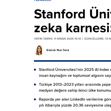
TEKNOLOJI
Stanford Üni
zeka karnesi
YAYIN TARİHİ, 11 NISAN 2025 15:10
GÜNCELLEME, 13 NI
Günce Nur İnce
Stanford Üniversitesi’nin 2025 AI Index r
insan kaynağını ve toplumsal algısını say
Türkiye 2013–2023 yılları arasında yapa
medyan değere sahip ikinci ülke konumun
Raporda yer alan LinkedIn verilerine gör
yılı itibarıyla yüzde 20.36 seviyesine ulaş