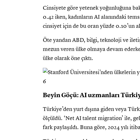
Cinsiyete göre yetenek yoğunluğuna bakı
0.42 iken, kadınların AI alanındaki temsi
cinsiyet için de bu oran yüzde 0.10’un a
Öte yandan ABD, bilgi, teknoloji ve ilet
mezun veren ülke olmaya devam ederken 
ülke olarak öne çıktı.
Beyin Göçü: AI uzmanları Türkiy
Türkiye’den yurt dışına giden veya Türk
ölçüldü. ‘Net AI talent migration’ ile, g
fark paylaşıldı. Buna göre, 2024 yılı iti