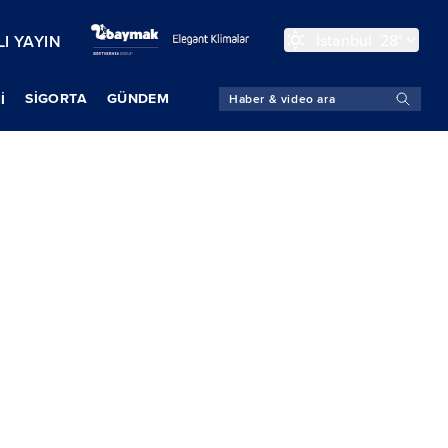
İstanbul
28°
I YAYIN
SIGORTA
GÜNDEM
İ