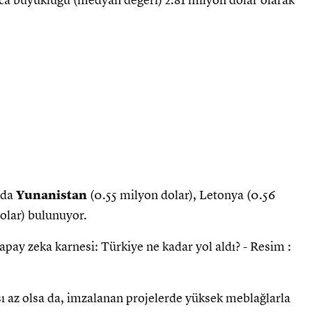
ca büyüklüğü (medyan değeri) 2.81 milyon dolar olarak
nda
Yunanistan
(0.55 milyon dolar), Letonya (0.56
olar) bulunuyor.
ı az olsa da, imzalanan projelerde yüksek meblağlarla