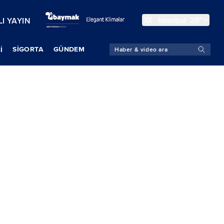
İstanbul
28°
I YAYIN
SIGORTA
GÜNDEM
İ