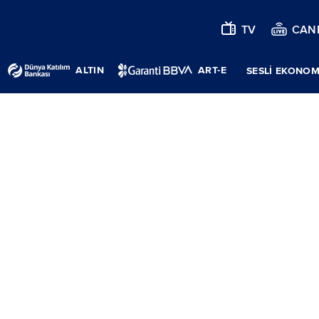
TV
CANL
ALTIN
ART-E
SESLİ EKONOM