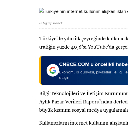
Fotoğraf: iStock
Türkiye'de yılın ilk çeyreğinde kullanıc
trafiğin yüzde 40,6'sı YouTube'da gerçek
CNBCE.COM'u öncelikli haber
Ekonomi, iş dünyası, piyasalar ile ilgili
ulaşın.
Bilgi Teknolojileri ve İletişim Kurumu
Aylık Pazar Verileri Raporu"ndan derlediği 
büyük kısmını sosyal medya uygulamala
Kullanıcıların internet kullanım alışkanl