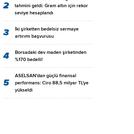
2
tahmini geldi: Gram altın için rekor
seviye hesaplandı
İki şirketten bedelsiz sermaye
3
artırımı başvurusu
Borsadaki dev maden şirketinden
4
%170 bedelli!
ASELSAN'dan güçlü finansal
5
performans: Ciro 88,5 milyar TL'ye
yükseldi