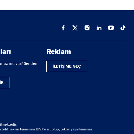
ları
Reklam
cunuz mu var? Senden
İLETİŞİME GEÇ
İR
ilmektedir.
 telif hakları tamamen BIST'e ait olup, tekrar yayınlanamaz.