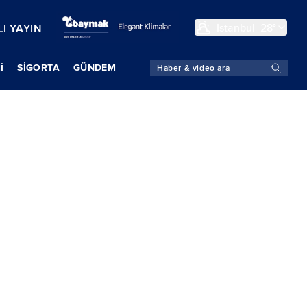
İstanbul
28°
I YAYIN
SIGORTA
GÜNDEM
İ