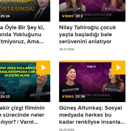
29:24
VİDEO
20:2
a Öyle Bir Şey ki,
Nilay Tahiroğlu çocuk
ğında Yokluğunu
yaşta başladığı bale
Etmiyoruz, Ama
serüvenini anlatıyor
ığında Sistemler
28.07.2026
or!
29:23
VİDEO
23:39
akir çizgi filminin
Güneş Altunkaş: Sosyal
m sürecinde neler
medyada herkes bu
ılıyor? | Varol
kadar renkliyse insanlar
oğlu
sokakta neden mutsuz?
28.07.2026