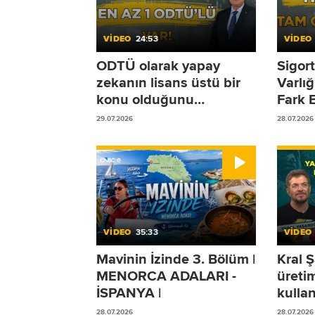
VİDEO
24:53
VİDEO
ODTÜ olarak yapay
Sigort
zekanın lisans üstü bir
Varlı
konu olduğunu
Fark 
düşünüyoruz!
Olmad
29.07.2026
28.07.2026
Duruy
VİDEO
35:33
VİDEO
Mavinin İzinde 3. Bölüm |
Kral Ş
MENORCA ADALARI -
üreti
İSPANYA |
kullan
Yaşar
28.07.2026
28.07.2026