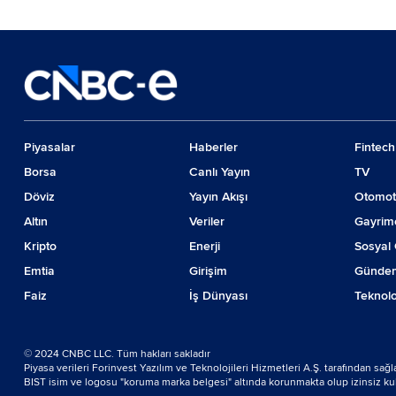
Piyasalar
Haberler
Fintech
Borsa
Canlı Yayın
TV
Döviz
Yayın Akışı
Otomot
Altın
Veriler
Gayrim
Kripto
Enerji
Sosyal 
Emtia
Girişim
Günde
Faiz
İş Dünyası
Teknolo
© 2024 CNBC LLC. Tüm hakları sakladır
Piyasa verileri Forinvest Yazılım ve Teknolojileri Hizmetleri A.Ş. tarafından sağ
BIST isim ve logosu "koruma marka belgesi" altında korunmakta olup izinsiz kulla