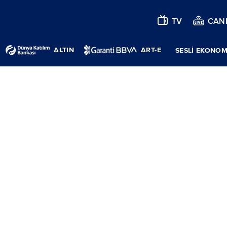
TV
CANL
ALTIN
ART-E
SESLİ EKONOM