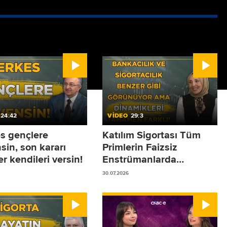
24:42
VİDEO
29:3
s gençlere
Katılım Sigortası Tüm
sin, son kararı
Primlerin Faizsiz
r kendileri versin!
Enstrümanlarda
Değerlendirilmesidir!
30.07.2026