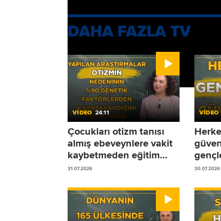
DAHA FAZLA TV
VİDEO
24:11
VİDEO
Çocukları otizm tanısı
Herke
almış ebeveynlere vakit
güven
kaybetmeden eğitim
gençle
sürecine başlamalarını
31.07.2026
30.07.2026
öneriyoruz!