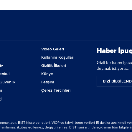
Video Galeri
Haber İpuç
Kullanım Koşulları
Gizli bir haber ipu
iv
Gizlilik İlkeleri
duymak istiyoruz.
enkul
Künye
BİZİ BİLGİLEND
Güvenlik
İletişim
m
Çerez Tercihleri
ji
lanmaktadır. BIST hisse senetleri, VİOP ve tahvil-bono verileri 15 dakika gecikmeli ver
nılamaz, iktibas edilemez, değiştirilemez. BIST ismi altında açıklanan tüm bilgilerin