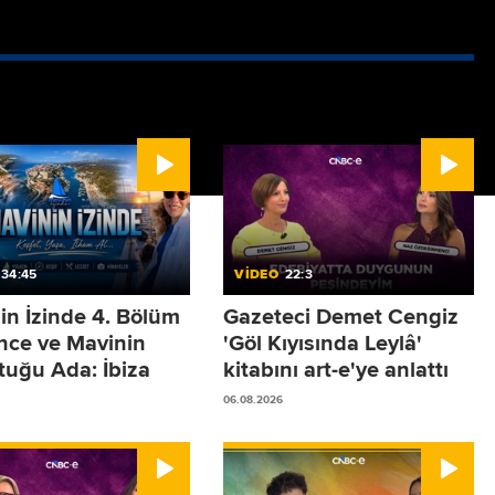
.30’da CNBC-e’de
34:45
VİDEO
22:3
in İzinde 4. Bölüm
Gazeteci Demet Cengiz
ence ve Mavinin
'Göl Kıyısında Leylâ'
tuğu Ada: İbiza
kitabını art-e'ye anlattı
06.08.2026