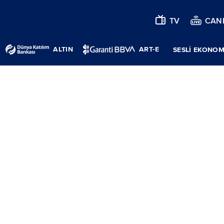
TV
CANL
ALTIN
ART-E
SESLİ EKONOM