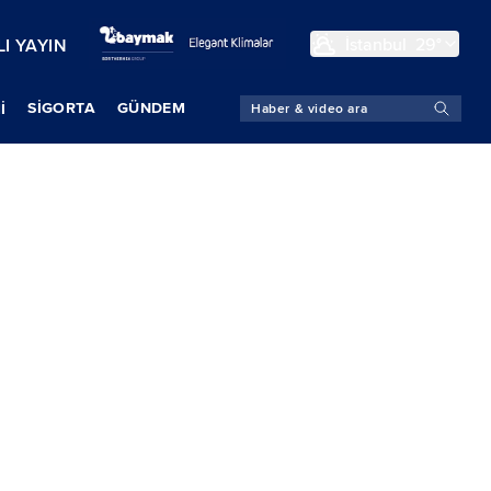
İstanbul
29°
I YAYIN
SIGORTA
GÜNDEM
İ