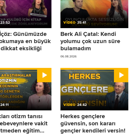
23:52
VİDEO
35:41
r İçöz: Günümüzde
Berk Ali Çatal: Kendi
 okumaya en büyük
yolumu çok uzun süre
dikkat eksikliği
bulamadım
06.08.2026
24:11
VİDEO
24:42
arı otizm tanısı
Herkes gençlere
 ebeveynlere vakit
güvensin, son kararı
tmeden eğitim
gençler kendileri versin!