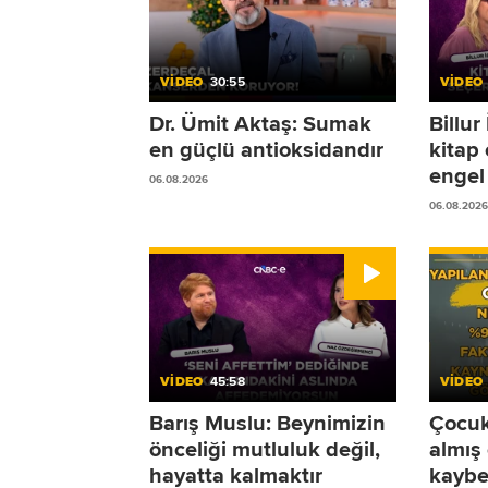
VİDEO
30:55
VİDEO
Dr. Ümit Aktaş: Sumak
Billu
en güçlü antioksidandır
kitap
engel 
06.08.2026
06.08.2026
VİDEO
45:58
VİDEO
Barış Muslu: Beynimizin
Çocukl
önceliği mutluluk değil,
almış
hayatta kalmaktır
kaybe