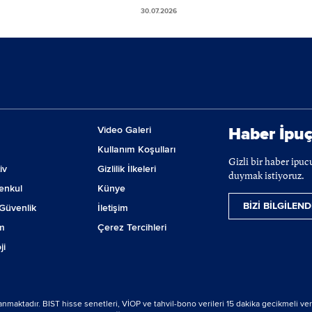
ine başlamalarını
30.07.2026
yoruz!
Video Galeri
Haber İpuç
Kullanım Koşulları
Gizli bir haber ipu
iv
Gizlilik İlkeleri
duymak istiyoruz.
enkul
Künye
BİZİ BİLGİLEND
Güvenlik
İletişim
m
Çerez Tercihleri
ji
lanmaktadır. BIST hisse senetleri, VİOP ve tahvil-bono verileri 15 dakika gecikmeli ver