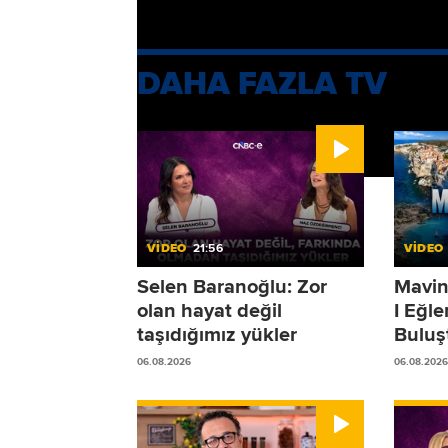
Cansu ile Birlikte Keyifli her pazar 13
DAHA FAZLA TV
VİDEO
21:56
VİDEO
Selen Baranoğlu: Zor
Mavin
olan hayat değil
I Eğl
taşıdığımız yükler
Buluş
06.08.2026
06.08.2026