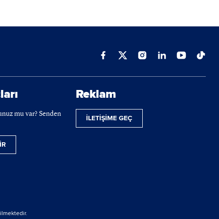
ları
Reklam
cunuz mu var? Senden
İLETİŞİME GEÇ
İR
ilmektedir.