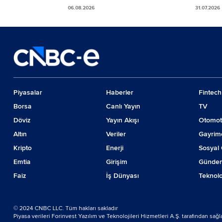
sürec
06.08.2026
31.07.2026
öneri
Piyasalar
Haberler
Fintech
Borsa
Canlı Yayın
TV
Döviz
Yayın Akışı
Otomot
Altın
Veriler
Gayrim
Kripto
Enerji
Sosyal 
Emtia
Girişim
Günde
Faiz
İş Dünyası
Teknolo
© 2024 CNBC LLC. Tüm hakları sakladır
Piyasa verileri Forinvest Yazılım ve Teknolojileri Hizmetleri A.Ş. tarafından sağ