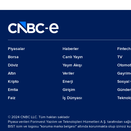
Piyasalar
Haberler
Fintech
Borsa
Canlı Yayın
TV
Döviz
Yayın Akışı
Otomot
Altın
Veriler
Gayrim
Kripto
Enerji
Sosyal 
Emtia
Girişim
Günde
Faiz
İş Dünyası
Teknolo
© 2024 CNBC LLC. Tüm hakları sakladır
Piyasa verileri Forinvest Yazılım ve Teknolojileri Hizmetleri A.Ş. tarafından sağ
BIST isim ve logosu "koruma marka belgesi" altında korunmakta olup izinsiz kulla