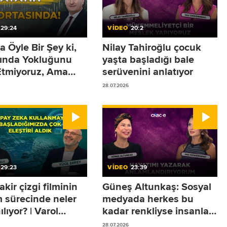
29:24
VİDEO
20:2
a Öyle Bir Şey ki,
Nilay Tahiroğlu çocuk
ğında Yokluğunu
yaşta başladığı bale
Etmiyoruz, Ama
serüvenini anlatıyor
ığında Sistemler
28.07.2026
or!
29:23
VİDEO
23:39
akir çizgi filminin
Güneş Altunkaş: Sosyal
m sürecinde neler
medyada herkes bu
ılıyor? | Varol
kadar renkliyse insanlar
oğlu
sokakta neden mutsuz?
28.07.2026