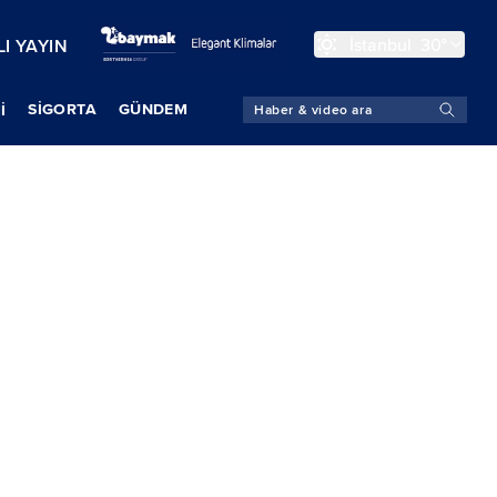
İstanbul
30°
I YAYIN
SIGORTA
GÜNDEM
İ