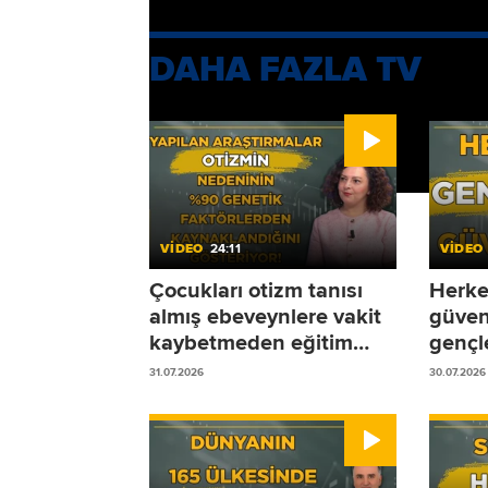
DAHA FAZLA TV
VİDEO
24:11
VİDEO
Çocukları otizm tanısı
Herke
almış ebeveynlere vakit
güven
kaybetmeden eğitim
gençle
sürecine başlamalarını
31.07.2026
30.07.2026
öneriyoruz!