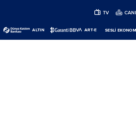
TV
CANL
ALTIN
ART-E
SESLİ EKONOM