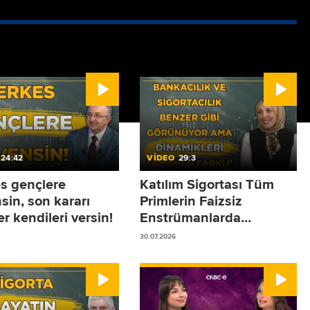
24:42
VİDEO
29:3
s gençlere
Katılım Sigortası Tüm
sin, son kararı
Primlerin Faizsiz
r kendileri versin!
Enstrümanlarda
Değerlendirilmesidir!
30.07.2026