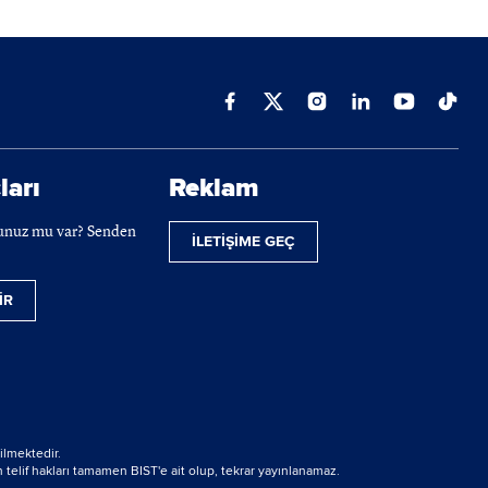
ları
Reklam
cunuz mu var? Senden
İLETİŞİME GEÇ
İR
ilmektedir.
 telif hakları tamamen BIST'e ait olup, tekrar yayınlanamaz.