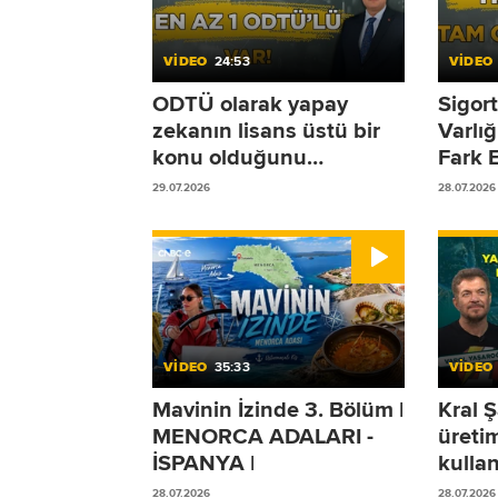
VİDEO
24:53
VİDEO
ODTÜ olarak yapay
Sigort
zekanın lisans üstü bir
Varlı
konu olduğunu
Fark 
düşünüyoruz!
Olmad
29.07.2026
28.07.2026
Duruy
VİDEO
35:33
VİDEO
Mavinin İzinde 3. Bölüm |
Kral Ş
MENORCA ADALARI -
üreti
İSPANYA |
kullan
Yaşar
28.07.2026
28.07.2026