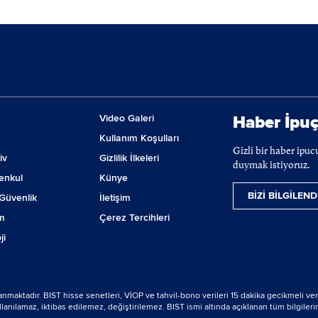
Video Galeri
Haber İpuç
Kullanım Koşulları
Gizli bir haber ipu
iv
Gizlilik İlkeleri
duymak istiyoruz.
enkul
Künye
BİZİ BİLGİLEND
Güvenlik
İletişim
m
Çerez Tercihleri
ji
lanmaktadır. BIST hisse senetleri, VİOP ve tahvil-bono verileri 15 dakika gecikmeli ver
nılamaz, iktibas edilemez, değiştirilemez. BIST ismi altında açıklanan tüm bilgilerin