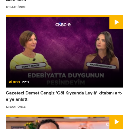
12 SAAT ÖNCE
VİDEO
22:3
Gazeteci Demet Cengiz 'Göl Kıyısında Leylâ' kitabını art-
e'ye anlattı
12 SAAT ÖNCE