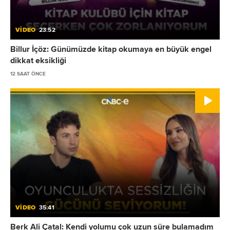
VİDEO
23:52
Billur İçöz: Günümüzde kitap okumaya en büyük engel
dikkat eksikliği
12 SAAT ÖNCE
VİDEO
35:41
Berk Ali Çatal: Kendi yolumu çok uzun süre bulamadım