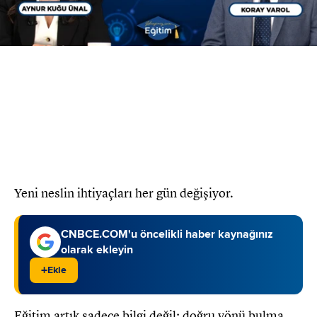
Oynat
Yeni neslin ihtiyaçları her gün değişiyor.
CNBCE.COM'u öncelikli haber kaynağınız
olarak ekleyin
+
Ekle
Eğitim artık sadece bilgi değil; doğru yönü bulma