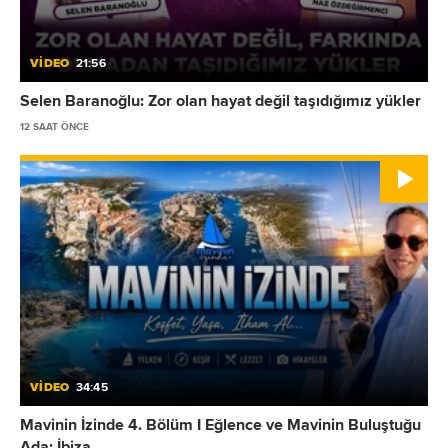
VİDEO
21:56
Selen Baranoğlu: Zor olan hayat değil taşıdığımız yükler
12 SAAT ÖNCE
VİDEO
34:45
Mavinin İzinde 4. Bölüm I Eğlence ve Mavinin Buluştuğu
Ada: İbiza