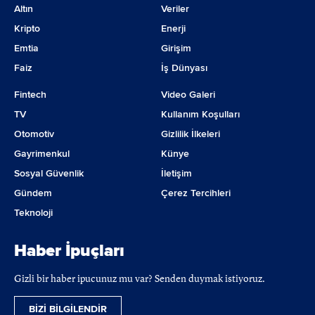
Altın
Veriler
Kripto
Enerji
Emtia
Girişim
Faiz
İş Dünyası
Fintech
Video Galeri
TV
Kullanım Koşulları
Otomotiv
Gizlilik İlkeleri
Gayrimenkul
Künye
Sosyal Güvenlik
İletişim
Gündem
Çerez Tercihleri
Teknoloji
Haber İpuçları
Gizli bir haber ipucunuz mu var? Senden duymak istiyoruz.
BİZİ BİLGİLENDİR