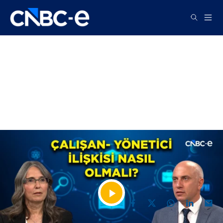
TV
Başarılı bir yönetici nasıl olunur?
| Psk. Dr. Aynur Kuğu Ünal
YAYIN TARİHİ, 06 TEMMUZ 2026 16:42
Videoyu
PAYLAŞ