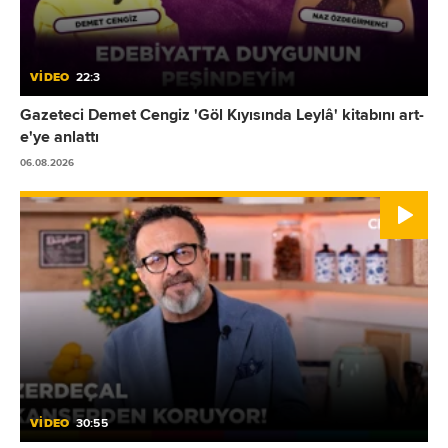
VİDEO
22:3
Gazeteci Demet Cengiz 'Göl Kıyısında Leylâ' kitabını art-
e'ye anlattı
06.08.2026
VİDEO
30:55