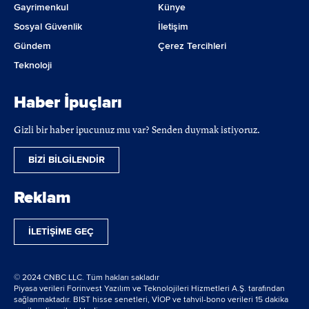
Gayrimenkul
Künye
Sosyal Güvenlik
İletişim
Gündem
Çerez Tercihleri
Teknoloji
Haber İpuçları
Gizli bir haber ipucunuz mu var? Senden duymak istiyoruz.
BİZİ BİLGİLENDİR
Reklam
İLETİŞİME GEÇ
© 2024 CNBC LLC. Tüm hakları sakladır
Piyasa verileri Forinvest Yazılım ve Teknolojileri Hizmetleri A.Ş. tarafından
sağlanmaktadır. BIST hisse senetleri, VİOP ve tahvil-bono verileri 15 dakika