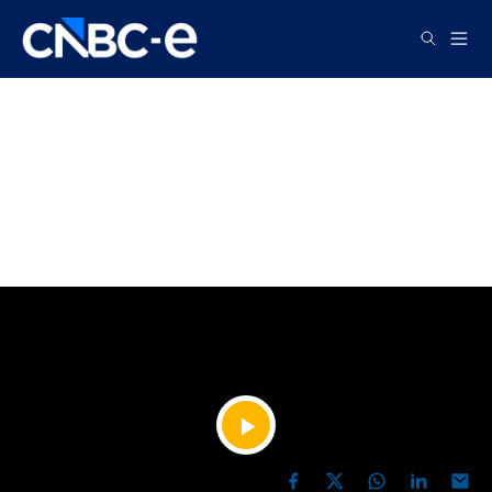
TV
Başıma Gelenleri Anlatırsam
Olay Olur! | "Ahlaksız Olan
Şeyler Vardı!" | Yonca Evcimik
YAYIN TARİHİ, 11 MAYIS 2026 20:27
Videoyu
PAYLAŞ