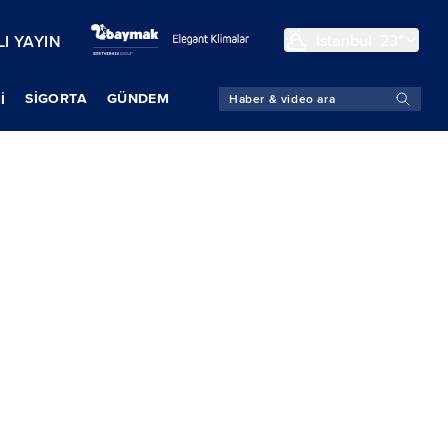
İstanbul
23°
I YAYIN
SIGORTA
GÜNDEM
İ