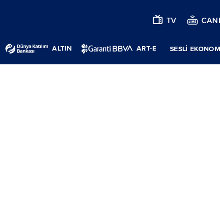
TV
CANL
ALTIN
ART-E
SESLİ EKONOM