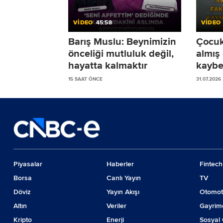
VİDEO
45:58
VİDEO
Barış Muslu: Beynimizin
Çocukl
önceliği mutluluk değil,
almış
hayatta kalmaktır
kaybe
sürec
15 SAAT ÖNCE
31.07.2026
öneri
Piyasalar
Haberler
Fintech
Borsa
Canlı Yayın
TV
Döviz
Yayın Akışı
Otomot
Altın
Veriler
Gayrim
Kripto
Enerji
Sosyal 