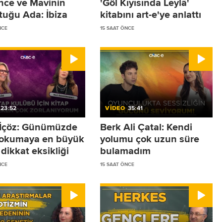
ence ve Mavinin
'Göl Kıyısında Leylâ'
tuğu Ada: İbiza
kitabını art-e'ye anlattı
NCE
15 SAAT ÖNCE
23:52
VİDEO
35:41
r İçöz: Günümüzde
Berk Ali Çatal: Kendi
 okumaya en büyük
yolumu çok uzun süre
dikkat eksikliği
bulamadım
NCE
15 SAAT ÖNCE