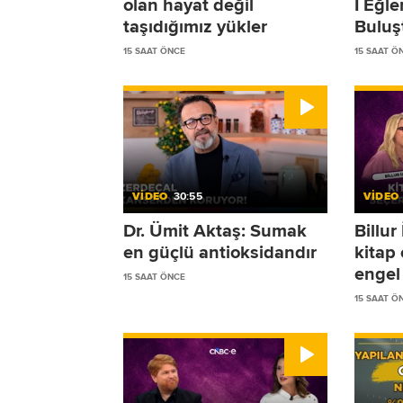
olan hayat değil
I Eğl
taşıdığımız yükler
Buluş
15 SAAT ÖNCE
15 SAAT Ö
VİDEO
30:55
VİDEO
Dr. Ümit Aktaş: Sumak
Billu
en güçlü antioksidandır
kitap
engel 
15 SAAT ÖNCE
15 SAAT Ö