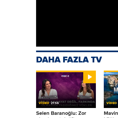
CNBCE.COM'u öncelikli haber
Ekonomi, iş dünyası, piyasalar ile ilgili
ulaşın.
Dr. Ümit Aktaş ile İyilik Hareketi, her 
DAHA FAZLA TV
VİDEO
21:56
VİDEO
Selen Baranoğlu: Zor
Mavin