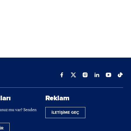
ları
Reklam
cunuz mu var? Senden
İLETİŞİME GEÇ
İR