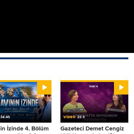
 kaynağınız olarak ekleyin
+
Ekle
 en güvenilir ve en detaylı haberlere en hızlı şekilde
pazar saat 10.30’da Cnbc-e ekranlarında.
34:45
VİDEO
22:3
in İzinde 4. Bölüm
Gazeteci Demet Cengiz