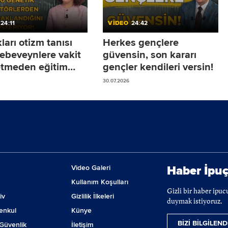
24:11
VİDEO
24:42
arı otizm tanısı
Herkes gençlere
 ebeveynlere vakit
güvensin, son kararı
tmeden eğitim
gençler kendileri versin!
ine başlamalarını
30.07.2026
yoruz!
Video Galeri
Haber İpuç
Kullanım Koşulları
Gizli bir haber ipu
iv
Gizlilik İlkeleri
duymak istiyoruz.
enkul
Künye
BİZİ BİLGİLEND
Güvenlik
İletişim