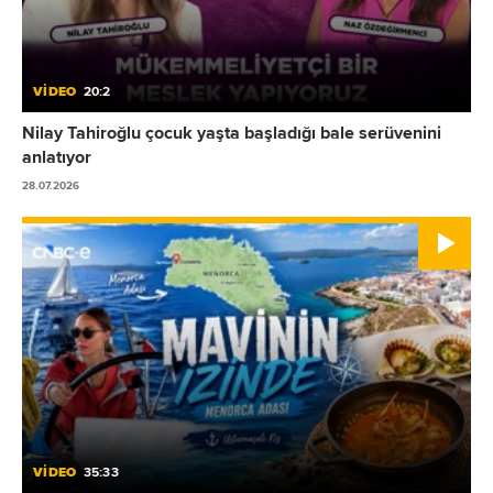
VİDEO
20:2
Nilay Tahiroğlu çocuk yaşta başladığı bale serüvenini
anlatıyor
28.07.2026
VİDEO
35:33