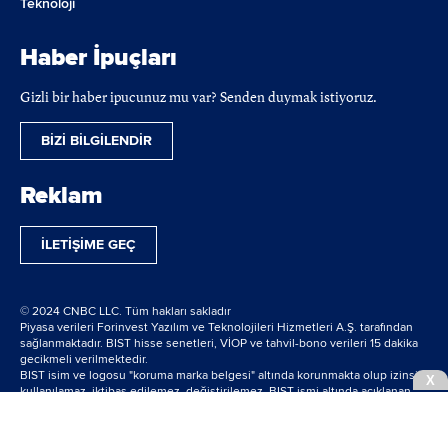
Teknoloji
Haber İpuçları
Gizli bir haber ipucunuz mu var? Senden duymak istiyoruz.
BİZİ BİLGİLENDİR
Reklam
İLETİŞİME GEÇ
© 2024 CNBC LLC. Tüm hakları sakladır
Piyasa verileri Forinvest Yazılım ve Teknolojileri Hizmetleri A.Ş. tarafından
sağlanmaktadır. BIST hisse senetleri, VİOP ve tahvil-bono verileri 15 dakika
gecikmeli verilmektedir.
BIST isim ve logosu "koruma marka belgesi" altında korunmakta olup izinsiz
X
kullanılamaz, iktibas edilemez, değiştirilemez. BIST ismi altında açıklanan
tüm bilgilerin telif hakları tamamen BIST'e ait olup, tekrar yayınlanamaz.