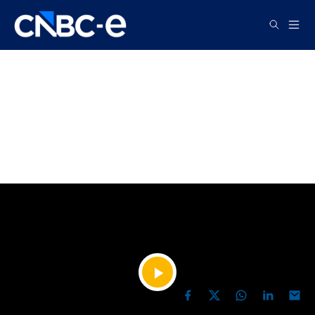
TV
DÜNYA KUPASI’NDA PERDE
AÇILDI: SIRA MİLLİLERDE!
YAYIN TARİHİ, 29 HAZIRAN 2026
GÜNCELLEME, 30 HAZIRAN 2026
18:25
12:00
Videoyu
PAYLAŞ