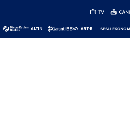
TV
CANL
ALTIN
ART-E
SESLİ EKONOM