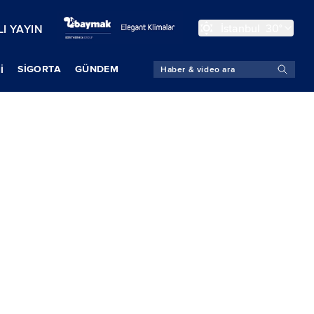
İstanbul
30°
I YAYIN
SIGORTA
GÜNDEM
İ