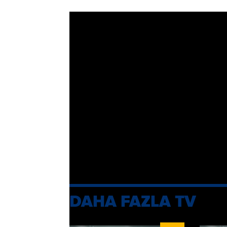
TV
Eksiklerimiz
İhtiyacımız 
YAYIN TARİHİ, 18 MAYIS 2026 22:40
Ekranların sevilen ismi Saba Tümer, yen
sohbetiyle hafta içi her gün saat 20.3
konuğu Doğa Rutkay.
DAHA FAZLA TV