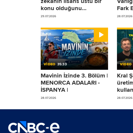
zekanın lisans üstü bir
Varlı
konu olduğunu
Fark 
düşünüyoruz!
Olmad
29.07.2026
28.07.2026
Duruy
VİDEO
35:33
VİDEO
Mavinin İzinde 3. Bölüm |
Kral Ş
MENORCA ADALARI -
üreti
İSPANYA |
kullan
Yaşar
28.07.2026
28.07.2026