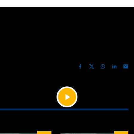
le Kabul Edilmeye
Var! | Doğa Rutkay
PAYLAŞ
i sezonda birbirinden değerli konuklarıyla ve renkli
0'da CNBC-e'de. Saba Tümer'le programının bugünkü
Videoyu
Oynat