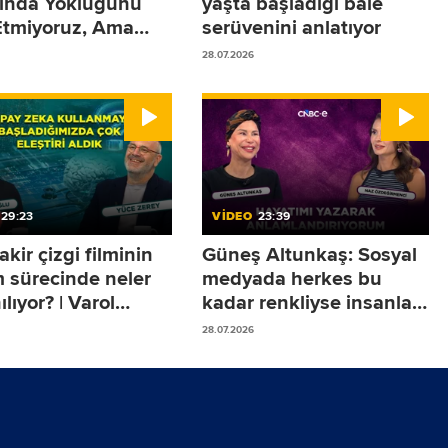
ğında Yokluğunu
yaşta başladığı bale
Etmiyoruz, Ama
serüvenini anlatıyor
ığında Sistemler
28.07.2026
or!
29:23
VİDEO
23:39
akir çizgi filminin
Güneş Altunkaş: Sosyal
m sürecinde neler
medyada herkes bu
ılıyor? | Varol
kadar renkliyse insanlar
oğlu
sokakta neden mutsuz?
28.07.2026