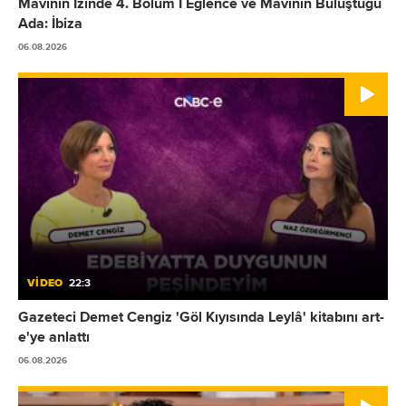
Mavinin İzinde 4. Bölüm I Eğlence ve Mavinin Buluştuğu
Ada: İbiza
06.08.2026
VİDEO
22:3
Gazeteci Demet Cengiz 'Göl Kıyısında Leylâ' kitabını art-
e'ye anlattı
06.08.2026