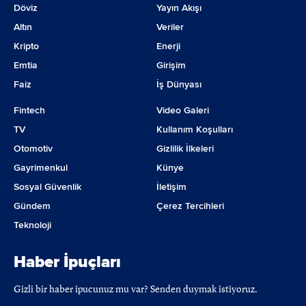
Döviz
Yayın Akışı
Altın
Veriler
Kripto
Enerji
Emtia
Girişim
Faiz
İş Dünyası
Fintech
Video Galeri
TV
Kullanım Koşulları
Otomotiv
Gizlilik İlkeleri
Gayrimenkul
Künye
Sosyal Güvenlik
İletişim
Gündem
Çerez Tercihleri
Teknoloji
Haber İpuçları
Gizli bir haber ipucunuz mu var? Senden duymak istiyoruz.