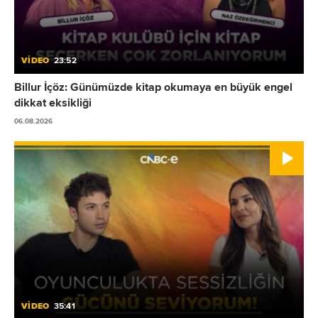
VİDEO
23:52
Billur İçöz: Günümüzde kitap okumaya en büyük engel
dikkat eksikliği
06.08.2026
VİDEO
35:41