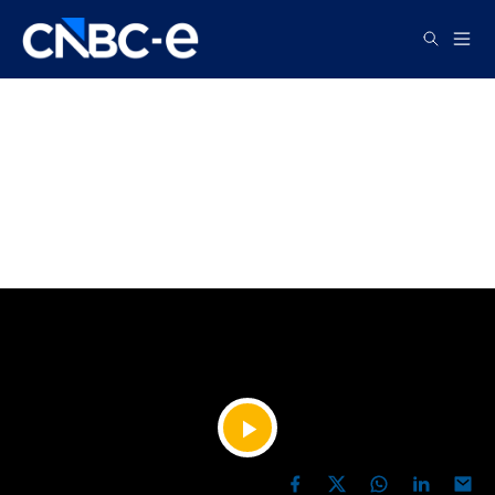
TV
Güneş Duru "Geçmişle
Diyaloglar" İsimli Yeni Kitabını
Anlatıyor!
YAYIN TARİHİ, 15 MAYIS 2026 11:52
Videoyu
PAYLAŞ