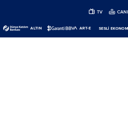
TV
CANL
ALTIN
ART-E
SESLİ EKONOM