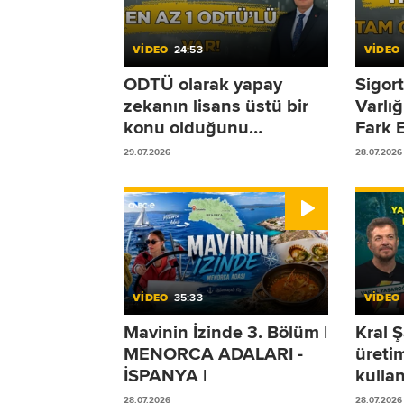
VİDEO
24:53
VİDEO
ODTÜ olarak yapay
Sigort
zekanın lisans üstü bir
Varlı
konu olduğunu
Fark 
düşünüyoruz!
Olmad
29.07.2026
28.07.2026
Duruy
VİDEO
35:33
VİDEO
Mavinin İzinde 3. Bölüm |
Kral Ş
MENORCA ADALARI -
üreti
İSPANYA |
kullan
Yaşar
28.07.2026
28.07.2026