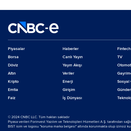
Piyasalar
Haberler
Fintech
Borsa
Canlı Yayın
TV
Döviz
Yayın Akışı
Otomot
Altın
Veriler
Gayrim
Kripto
Enerji
Sosyal 
Emtia
Girişim
Günde
Faiz
İş Dünyası
Teknolo
© 2024 CNBC LLC. Tüm hakları sakladır
Piyasa verileri Forinvest Yazılım ve Teknolojileri Hizmetleri A.Ş. tarafından sağ
BIST isim ve logosu "koruma marka belgesi" altında korunmakta olup izinsiz kulla