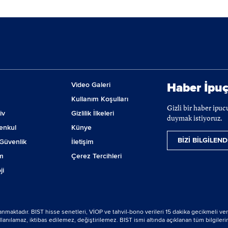
Video Galeri
Haber İpuç
Kullanım Koşulları
Gizli bir haber ipu
iv
Gizlilik İlkeleri
duymak istiyoruz.
enkul
Künye
BİZİ BİLGİLEND
Güvenlik
İletişim
m
Çerez Tercihleri
ji
lanmaktadır. BIST hisse senetleri, VİOP ve tahvil-bono verileri 15 dakika gecikmeli ver
nılamaz, iktibas edilemez, değiştirilemez. BIST ismi altında açıklanan tüm bilgilerin