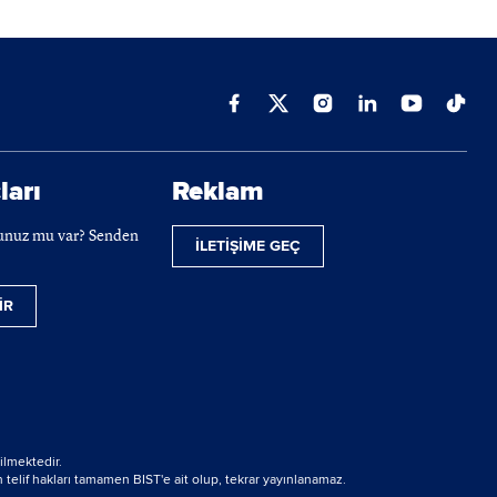
ları
Reklam
cunuz mu var? Senden
İLETİŞİME GEÇ
İR
ilmektedir.
 telif hakları tamamen BIST'e ait olup, tekrar yayınlanamaz.