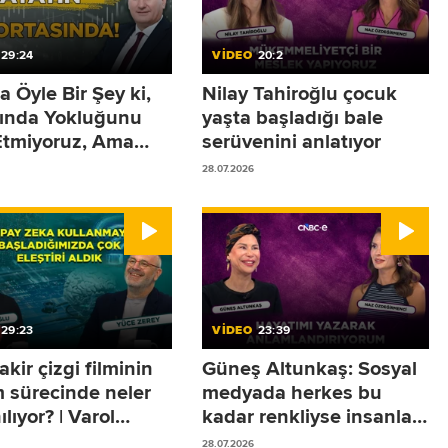
29:24
VİDEO
20:2
a Öyle Bir Şey ki,
Nilay Tahiroğlu çocuk
ğında Yokluğunu
yaşta başladığı bale
Etmiyoruz, Ama
serüvenini anlatıyor
ığında Sistemler
28.07.2026
or!
29:23
VİDEO
23:39
akir çizgi filminin
Güneş Altunkaş: Sosyal
m sürecinde neler
medyada herkes bu
ılıyor? | Varol
kadar renkliyse insanlar
oğlu
sokakta neden mutsuz?
28.07.2026