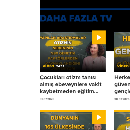
DAHA FAZLA TV
VİDEO
24:11
VİDEO
Çocukları otizm tanısı
Herke
almış ebeveynlere vakit
güven
kaybetmeden eğitim
gençle
sürecine başlamalarını
31.07.2026
30.07.2026
öneriyoruz!