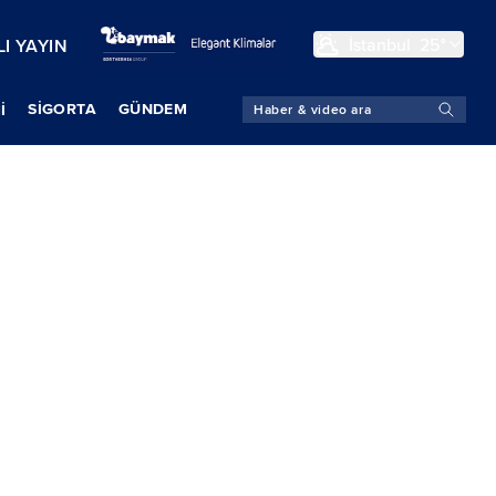
İstanbul
25°
I YAYIN
SIGORTA
GÜNDEM
İ