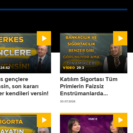
24:42
VİDEO
29:3
s gençlere
Katılım Sigortası Tüm
sin, son kararı
Primlerin Faizsiz
r kendileri versin!
Enstrümanlarda
Değerlendirilmesidir!
30.07.2026