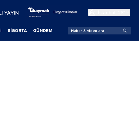
İstanbul
28°
I YAYIN
SIGORTA
GÜNDEM
İ