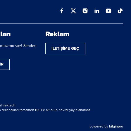
ları
Reklam
cunuz mu var? Senden
İLETİŞİME GEÇ
İR
ilmektedir.
 telif hakları tamamen BIST'e ait olup, tekrar yayınlanamaz.
powered by
bilginpro