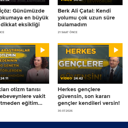
r İçöz: Günümüzde
Berk Ali Çatal: Kendi
 okumaya en büyük
yolumu çok uzun süre
dikkat eksikliği
bulamadım
NCE
21 SAAT ÖNCE
24:11
VİDEO
24:42
arı otizm tanısı
Herkes gençlere
 ebeveynlere vakit
güvensin, son kararı
tmeden eğitim
gençler kendileri versin!
ine başlamalarını
30.07.2026
yoruz!