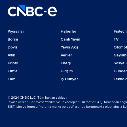
Piyasalar
Haberler
Fintech
Borsa
Canlı Yayın
TV
Döviz
Yayın Akışı
Otomot
Altın
Veriler
Gayrim
Kripto
Enerji
Sosyal 
Emtia
Girişim
Günde
Faiz
İş Dünyası
Teknolo
© 2024 CNBC LLC. Tüm hakları sakladır
Piyasa verileri Forinvest Yazılım ve Teknolojileri Hizmetleri A.Ş. tarafından sağ
BIST isim ve logosu "koruma marka belgesi" altında korunmakta olup izinsiz kulla