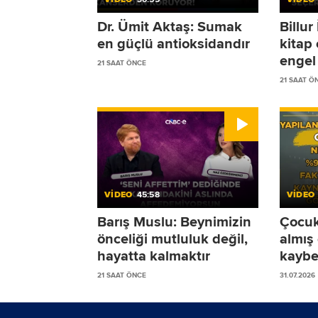
Dr. Ümit Aktaş: Sumak
Billu
en güçlü antioksidandır
kitap
engel 
21 SAAT ÖNCE
21 SAAT Ö
VİDEO
45:58
VİDEO
Barış Muslu: Beynimizin
Çocukl
önceliği mutluluk değil,
almış
hayatta kalmaktır
kaybe
sürec
21 SAAT ÖNCE
31.07.2026
öneri