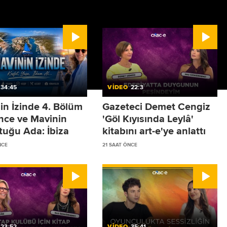
34:45
VİDEO
22:3
in İzinde 4. Bölüm
Gazeteci Demet Cengiz
ence ve Mavinin
'Göl Kıyısında Leylâ'
tuğu Ada: İbiza
kitabını art-e'ye anlattı
NCE
21 SAAT ÖNCE
23:52
VİDEO
35:41