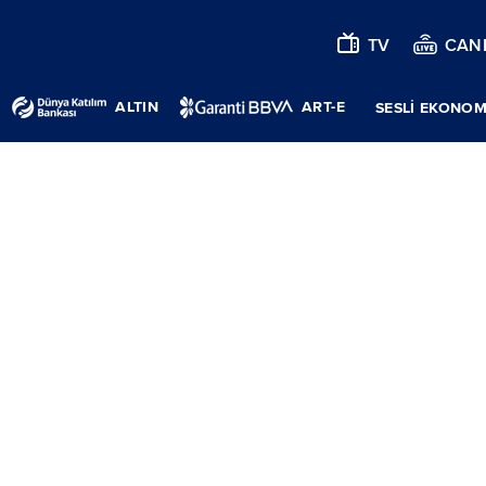
TV
CANL
ALTIN
ART-E
SESLİ EKONOM