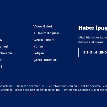
Video Galeri
Haber İpuç
Kullanım Koşulları
Gizli bir haber ipu
iv
Gizlilik İlkeleri
duymak istiyoruz.
enkul
Künye
BİZİ BİLGİLEND
Güvenlik
İletişim
m
Çerez Tercihleri
ji
lanmaktadır. BIST hisse senetleri, VİOP ve tahvil-bono verileri 15 dakika gecikmeli ver
nılamaz, iktibas edilemez, değiştirilemez. BIST ismi altında açıklanan tüm bilgilerin