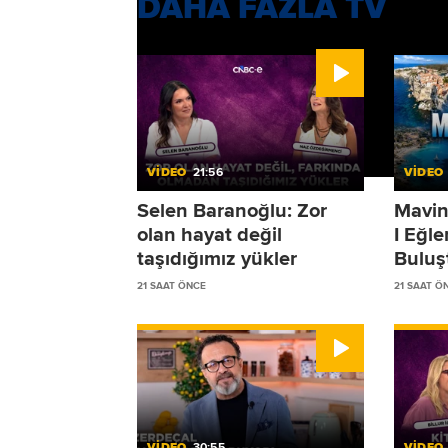
DAHA FAZLA TV
VİDEO
21:56
VİDEO
Selen Baranoğlu: Zor
Mavin
olan hayat değil
I Eğl
taşıdığımız yükler
Buluş
21 SAAT ÖNCE
21 SAAT Ö
VİDEO
30:55
VİDEO