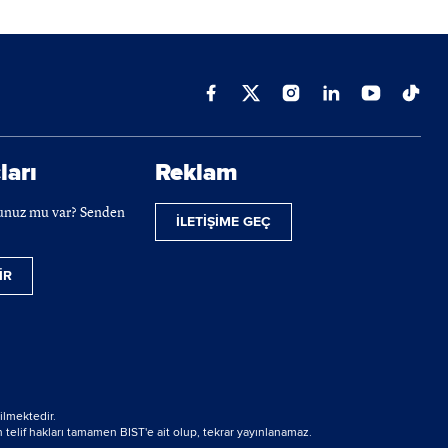
ları
Reklam
cunuz mu var? Senden
İLETİŞİME GEÇ
İR
ilmektedir.
 telif hakları tamamen BIST'e ait olup, tekrar yayınlanamaz.