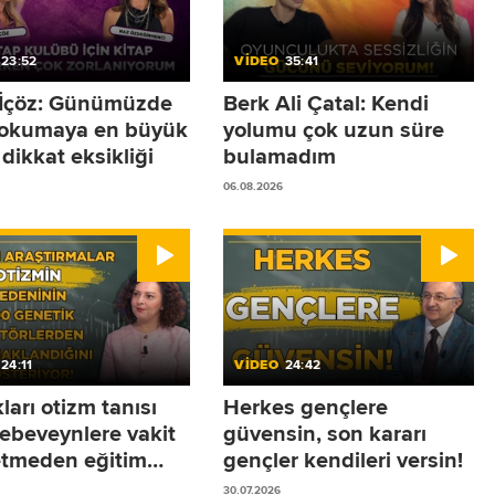
23:52
VİDEO
35:41
r İçöz: Günümüzde
Berk Ali Çatal: Kendi
 okumaya en büyük
yolumu çok uzun süre
dikkat eksikliği
bulamadım
06.08.2026
24:11
VİDEO
24:42
arı otizm tanısı
Herkes gençlere
 ebeveynlere vakit
güvensin, son kararı
tmeden eğitim
gençler kendileri versin!
ine başlamalarını
30.07.2026