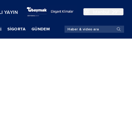
İstanbul
29°
I YAYIN
SIGORTA
GÜNDEM
İ