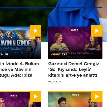
34:45
VİDEO
22:3
in İzinde 4. Bölüm
Gazeteci Demet Cengiz
ence ve Mavinin
'Göl Kıyısında Leylâ'
tuğu Ada: İbiza
kitabını art-e'ye anlattı
06.08.2026