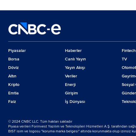
öneri
Piyasalar
Haberler
Fintech
Borsa
Canlı Yayın
TV
Döviz
Yayın Akışı
Otomot
Altın
Veriler
Gayrim
Kripto
Enerji
Sosyal 
Emtia
Girişim
Günde
Faiz
İş Dünyası
Teknolo
© 2024 CNBC LLC. Tüm hakları sakladır
Piyasa verileri Forinvest Yazılım ve Teknolojileri Hizmetleri A.Ş. tarafından sağ
BIST isim ve logosu "koruma marka belgesi" altında korunmakta olup izinsiz kulla