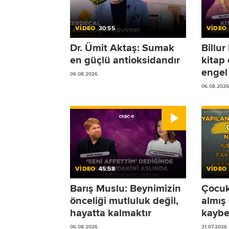
VİDEO
30:55
VİDEO
Dr. Ümit Aktaş: Sumak
Billu
en güçlü antioksidandır
kitap
engel 
06.08.2026
06.08.2026
VİDEO
45:58
VİDEO
Barış Muslu: Beynimizin
Çocukl
önceliği mutluluk değil,
almış
hayatta kalmaktır
kaybe
sürec
06.08.2026
31.07.2026