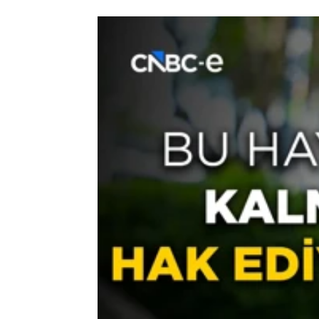
TV
Meme kanse
duyunca öle
düşündüm! |
YAYIN TARİHİ, 09 HAZIRAN 2026 16:24
Prof. Dr. Mustafa Özdoğan’ın sunduğu Y
bir yaşam hikâyesiyle buluşuyor. Her h
ilerleyen program, izleyicilere hem bilg
anlatım sunuyor. Prof. Dr. Mustafa Öz
e’de.