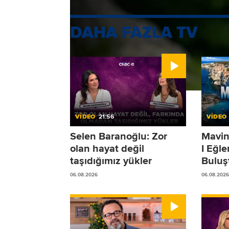
DAHA FAZLA TV
VİDEO
21:56
VİDEO
Selen Baranoğlu: Zor
Mavin
olan hayat değil
I Eğl
taşıdığımız yükler
Buluş
06.08.2026
06.08.2026