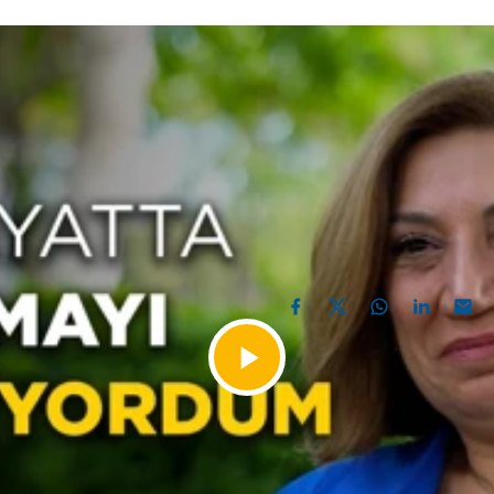
ri olduğumu
ceğimi
 Hülya Savural
PAYLAŞ
aşamın Gücü programında, bilimin ışığı bu kez gerçek
Videoyu
afta gerçek bir hastanın yaşam öyküsü üzerinden
ilendirici hem de duygusal ve farkındalık yaratan bir
Oynat
doğan ile Yaşamın Gücü her Cumartesi 10.00’da CNBC-