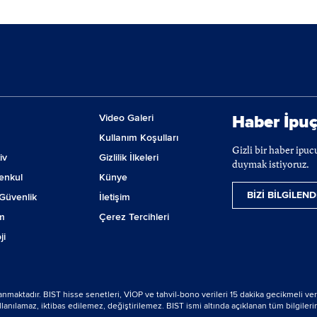
yoruz!
Video Galeri
Haber İpuç
Kullanım Koşulları
Gizli bir haber ipu
iv
Gizlilik İlkeleri
duymak istiyoruz.
enkul
Künye
BİZİ BİLGİLEND
Güvenlik
İletişim
m
Çerez Tercihleri
ji
lanmaktadır. BIST hisse senetleri, VİOP ve tahvil-bono verileri 15 dakika gecikmeli ver
nılamaz, iktibas edilemez, değiştirilemez. BIST ismi altında açıklanan tüm bilgilerin