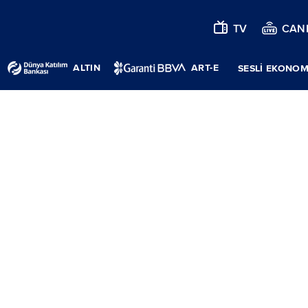
TV
CANL
ALTIN
ART-E
SESLİ EKONOM