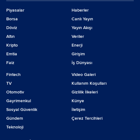
Piyasalar
Haberler
Borsa
Canlı Yayın
Döviz
Yayın Akışı
Altın
Veriler
Kripto
Enerji
Emtia
Girişim
Faiz
İş Dünyası
Fintech
Video Galeri
TV
Kullanım Koşulları
Otomotiv
Gizlilik İlkeleri
Gayrimenkul
Künye
Sosyal Güvenlik
İletişim
Gündem
Çerez Tercihleri
Teknoloji