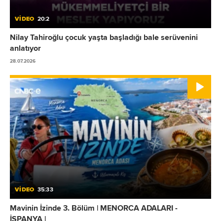
VİDEO
20:2
Nilay Tahiroğlu çocuk yaşta başladığı bale serüvenini
anlatıyor
28.07.2026
VİDEO
35:33
Mavinin İzinde 3. Bölüm | MENORCA ADALARI -
İSPANYA |