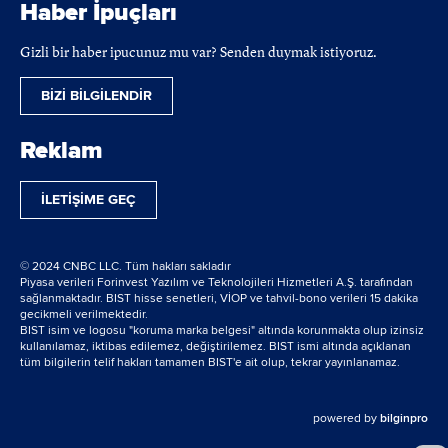
Haber İpuçları
Gizli bir haber ipucunuz mu var? Senden duymak istiyoruz.
BİZİ BİLGİLENDİR
Reklam
İLETİŞİME GEÇ
© 2024 CNBC LLC. Tüm hakları sakladır
Piyasa verileri Forinvest Yazılım ve Teknolojileri Hizmetleri A.Ş. tarafından
sağlanmaktadır. BIST hisse senetleri, VİOP ve tahvil-bono verileri 15 dakika
gecikmeli verilmektedir.
BIST isim ve logosu "koruma marka belgesi" altında korunmakta olup izinsiz
kullanılamaz, iktibas edilemez, değiştirilemez. BIST ismi altında açıklanan
tüm bilgilerin telif hakları tamamen BIST'e ait olup, tekrar yayınlanamaz.
powered by
bilginpro