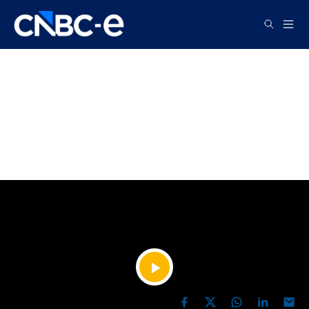
TV
Murat Kosova: Federasyon
eleştirilere cevap değil, kulak
vermeli
YAYIN TARİHİ, 29 HAZIRAN 2026 16:31
Videoyu
PAYLAŞ