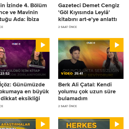
in İzinde 4. Bölüm
Gazeteci Demet Cengiz
ence ve Mavinin
'Göl Kıyısında Leylâ'
tuğu Ada: İbiza
kitabını art-e'ye anlattı
CE
2 SAAT ÖNCE
23:52
VİDEO
35:41
r İçöz: Günümüzde
Berk Ali Çatal: Kendi
 okumaya en büyük
yolumu çok uzun süre
dikkat eksikliği
bulamadım
CE
2 SAAT ÖNCE