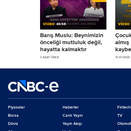
VİDEO
45:58
VİDEO
Barış Muslu: Beynimizin
Çocukl
önceliği mutluluk değil,
almış
hayatta kalmaktır
kaybe
sürec
2 SAAT ÖNCE
31.07.2026
öneri
Piyasalar
Haberler
Fintech
Borsa
Canlı Yayın
TV
Döviz
Yayın Akışı
Otomot