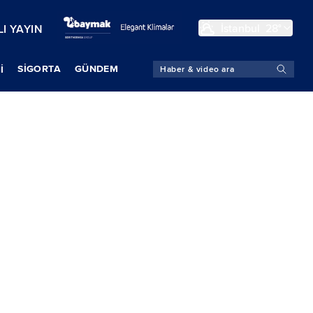
İstanbul
28°
I YAYIN
SIGORTA
GÜNDEM
İ