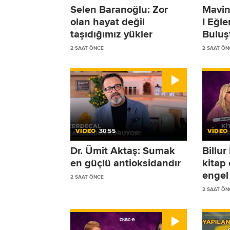
Selen Baranoğlu: Zor
Mavin
olan hayat değil
I Eğl
taşıdığımız yükler
Buluş
2 SAAT ÖNCE
2 SAAT ÖN
VİDEO
30:55
VİDEO
Dr. Ümit Aktaş: Sumak
Billu
en güçlü antioksidandır
kitap
engel 
2 SAAT ÖNCE
2 SAAT ÖN