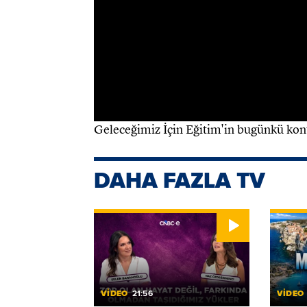
Bilgi, yeni teknolojilerle yeniden şekil
yöntemleri de baştan sona değişiyor.
Geleceği beklemek yerine, geleceğe haz
Koray Varol ile Geleceğimiz İçin Eğitim
Geleceğimiz İçin Eğitim'in bugünkü kon
DAHA FAZLA TV
VİDEO
21:56
VİDEO