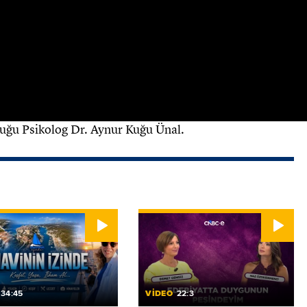
lenirken öğrenme alışkanlıkları ve motivasyon
ırlanmak isteyenler için…
 her cumartesi 13.00'te Cnbc-e'de.
uğu Psikolog Dr. Aynur Kuğu Ünal.
34:45
VİDEO
22:3