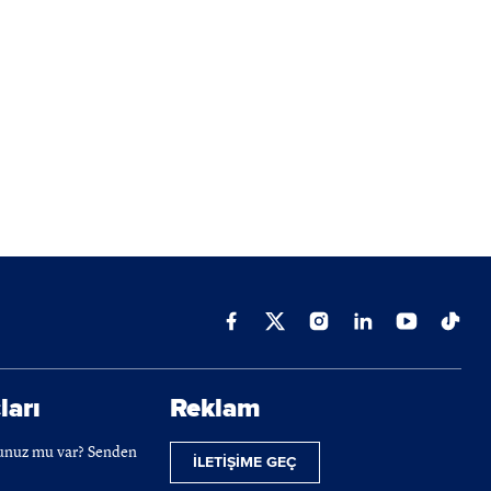
ları
Reklam
cunuz mu var? Senden
İLETİŞİME GEÇ