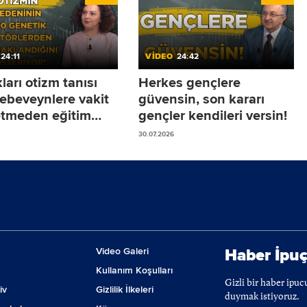
24:11
VİDEO
24:42
arı otizm tanısı
Herkes gençlere
 ebeveynlere vakit
güvensin, son kararı
tmeden eğitim
gençler kendileri versin!
ine başlamalarını
30.07.2026
yoruz!
Video Galeri
Haber İpuç
Kullanım Koşulları
Gizli bir haber ipu
iv
Gizlilik İlkeleri
duymak istiyoruz.