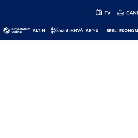
TV
CANL
ALTIN
ART-E
SESLİ EKONOM