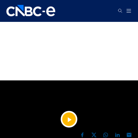
TV
Yapay zekayı mı çözemiyoruz
yoksa insan zihnini mi? | Pelin
Dilara Çolak
YAYIN TARİHİ, 23 HAZIRAN 2026 12:35
Videoyu
PAYLAŞ