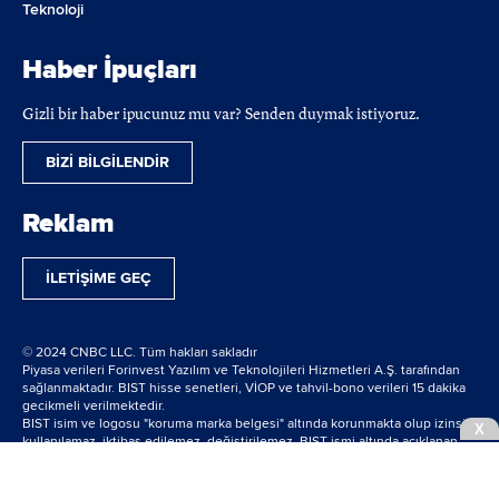
Teknoloji
Haber İpuçları
Gizli bir haber ipucunuz mu var? Senden duymak istiyoruz.
BİZİ BİLGİLENDİR
Reklam
İLETİŞİME GEÇ
© 2024 CNBC LLC. Tüm hakları sakladır
Piyasa verileri Forinvest Yazılım ve Teknolojileri Hizmetleri A.Ş. tarafından
sağlanmaktadır. BIST hisse senetleri, VİOP ve tahvil-bono verileri 15 dakika
gecikmeli verilmektedir.
BIST isim ve logosu "koruma marka belgesi" altında korunmakta olup izinsiz
X
kullanılamaz, iktibas edilemez, değiştirilemez. BIST ismi altında açıklanan
tüm bilgilerin telif hakları tamamen BIST'e ait olup, tekrar yayınlanamaz.