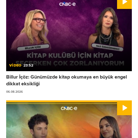
VİDEO
23:52
Billur İçöz: Günümüzde kitap okumaya en büyük engel
dikkat eksikliği
06.08.2026