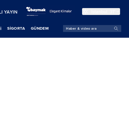
İstanbul
31°
I YAYIN
SIGORTA
GÜNDEM
İ