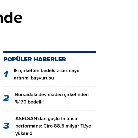
nde
POPÜLER HABERLER
İki şirketten bedelsiz sermaye
1
artırımı başvurusu
Borsadaki dev maden şirketinden
2
%170 bedelli!
ASELSAN'dan güçlü finansal
3
performans: Ciro 88,5 milyar TL'ye
yükseldi