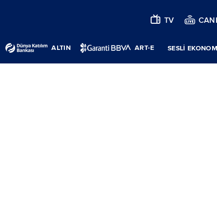
TV
CANL
ALTIN
ART-E
SESLİ EKONOM