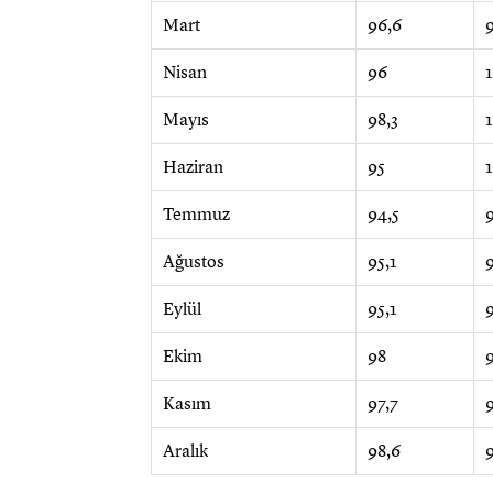
Mart
96,6
Nisan
96
Mayıs
98,3
Haziran
95
Temmuz
94,5
Ağustos
95,1
Eylül
95,1
9
Ekim
98
Kasım
97,7
9
Aralık
98,6