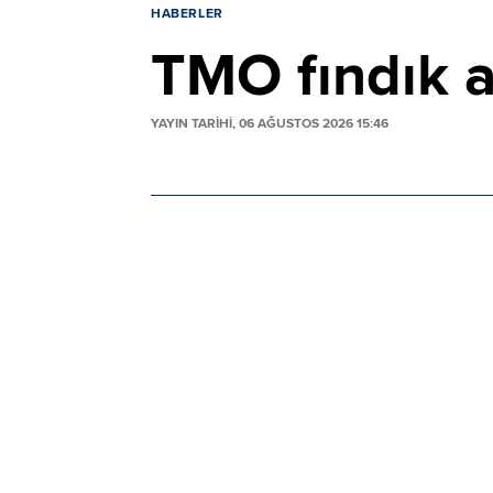
HABERLER
TMO fındık al
YAYIN TARİHİ, 06 AĞUSTOS 2026 15:46
TMO'nun açıkladığı fiyatlara göre 2026/
kaliteye göre farklılık gösterecek. Giresu
liradan alınacak.