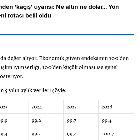
den 'kaçış' uyarısı: Ne altın ne dolar... Yön
eni rotası belli oldu
da değer alıyor. Ekonomik güven endeksinin 100'den
şkin iyimserliği, 100'den küçük olması ise genel
österiyor.
 yılın aylık verileri şöyle:
2023
2024
2025
2026
99,9
99,6
99,7
99,4
99,4
99,2
99,2
100,7