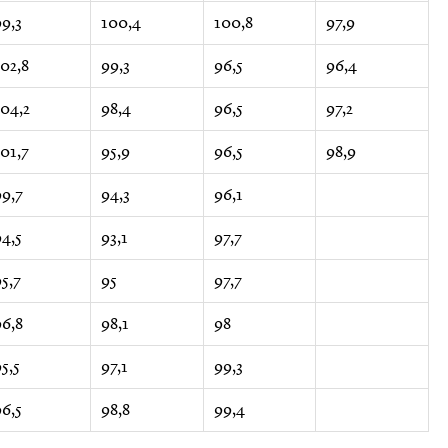
99,3
100,4
100,8
97,9
102,8
99,3
96,5
96,4
104,2
98,4
96,5
97,2
101,7
95,9
96,5
98,9
99,7
94,3
96,1
94,5
93,1
97,7
5,7
95
97,7
96,8
98,1
98
5,5
97,1
99,3
96,5
98,8
99,4