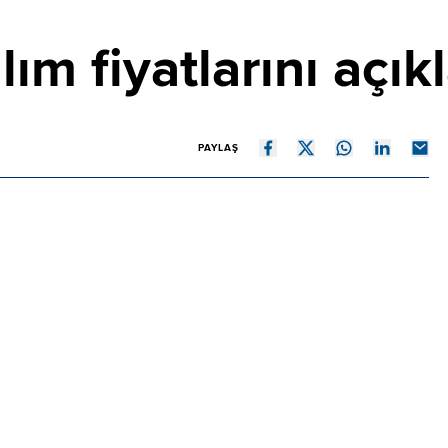
ım fiyatlarını açık
PAYLAŞ
2027 sezonunda kabuklu fındığın kilogram alım fiyatı
n kalite fındık 255 liradan, Levant kalite fındık ise 250