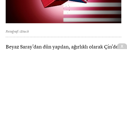
Fotoğraf: iStock
Beyaz Saray'dan dün yapılan, ağırlıklı olarak Çin'de
üretilen ve çiplerde ve güneş panellerinde kullanılan
bir hammedde olan polisilikondan üretilen ürünler
bir dizi taban fiyat uygulamaları ve %15'lik bir
gümrük tarifesinin uygulanacağı belirtildi.
CNBCE.COM'u öncelikli haber kaynağınız
olarak ekleyin
+
Ekle