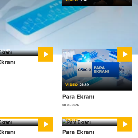
VİDEO
5:56
Yatırım stratejilerinde
risk yönetimi ve portföy
çeşitlendirmesi
12.05.2026
20:42
Ekranı
VİDEO
21:39
Para Ekranı
08.05.2026
15:51
VİDEO
24:19
Ekranı
Para Ekranı