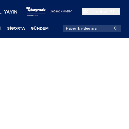
İstanbul
31°
I YAYIN
SIGORTA
GÜNDEM
İ