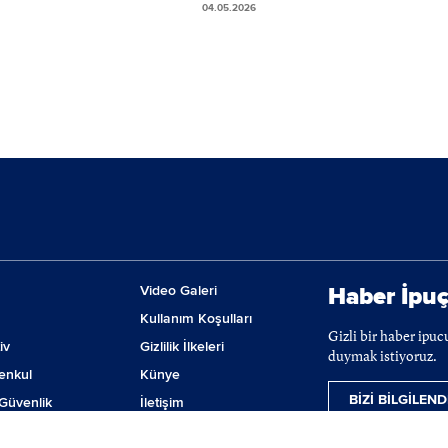
04.05.2026
Video Galeri
Haber İpuç
Kullanım Koşulları
Gizli bir haber ipu
iv
Gizlilik İlkeleri
duymak istiyoruz.
enkul
Künye
BİZİ BİLGİLEND
Güvenlik
İletişim
m
Çerez Tercihleri