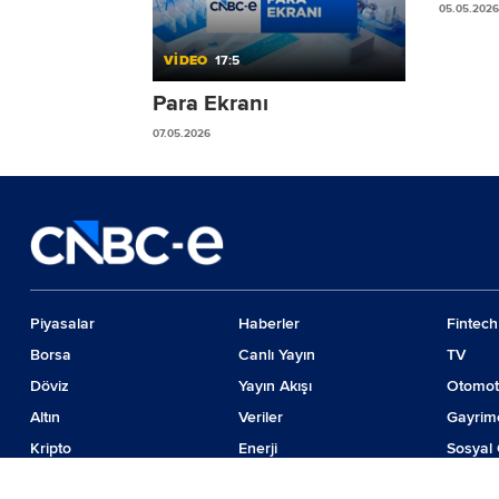
05.05.2026
VİDEO
17:5
Para Ekranı
07.05.2026
Piyasalar
Haberler
Fintech
Borsa
Canlı Yayın
TV
Döviz
Yayın Akışı
Otomot
Altın
Veriler
Gayrim
Kripto
Enerji
Sosyal 
Emtia
Girişim
Günde