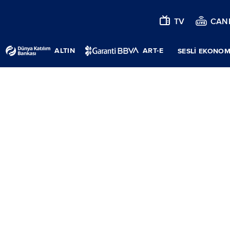
TV
CANL
ALTIN
ART-E
SESLİ EKONOM