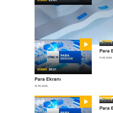
VİDEO
23:40
Para Ekranı
22.05.2026
VİDEO
Para 
11.05.2026
VİDEO
20:31
Para Ekranı
12.05.2026
VİDEO
Para 