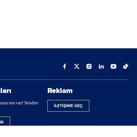
ları
Reklam
cunuz mu var? Senden
İLETİŞİME GEÇ
İR