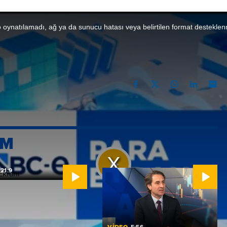
 oynatılamadı, ağ ya da sunucu hatası veya belirtilen format desteklen
YIS 2026 11:05
PAYLAŞ
rkiye-Çin İş Konseyi Başkanı Aydın Mıstaçoğlu
IM
21:9
Videoyu
Ekranı
Oynat