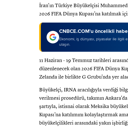
İran'ın Türkiye Büyükelçisi Muhammed H
2026 FIFA Dünya Kupası'na katılmak için
CNBCE.COM'u öncelikli haber
Ekonomi, iş dünyası, piyasalar ile ilgili
ulaşın.
11 Haziran - 19 Temmuz tarihleri ​​arası
düzenlenecek olan 2026 FIFA Dünya Kupas
Zelanda ile birlikte G Grubu'nda yer ala
Büyükelçi, IRNA aracılığıyla verdiği bi
verilmesi prosedürü, takımın Ankara'da
şartıyla, istisnai olarak Meksika büyüke
Kupası'na katılımını kolaylaştırmak ama
büyükelçilikleri arasındaki yakın işbirliğ