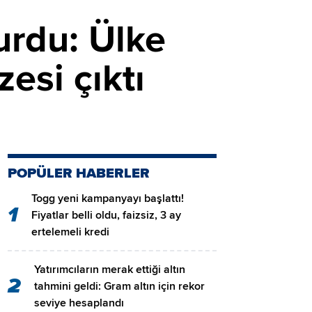
urdu: Ülke
esi çıktı
POPÜLER HABERLER
Togg yeni kampanyayı başlattı!
1
Fiyatlar belli oldu, faizsiz, 3 ay
ertelemeli kredi
Yatırımcıların merak ettiği altın
2
tahmini geldi: Gram altın için rekor
seviye hesaplandı