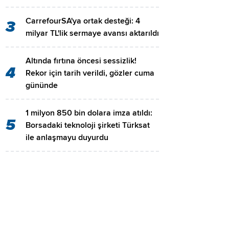
CarrefourSA'ya ortak desteği: 4
3
milyar TL'lik sermaye avansı aktarıldı
Altında fırtına öncesi sessizlik!
4
Rekor için tarih verildi, gözler cuma
gününde
1 milyon 850 bin dolara imza atıldı:
5
Borsadaki teknoloji şirketi Türksat
ile anlaşmayu duyurdu