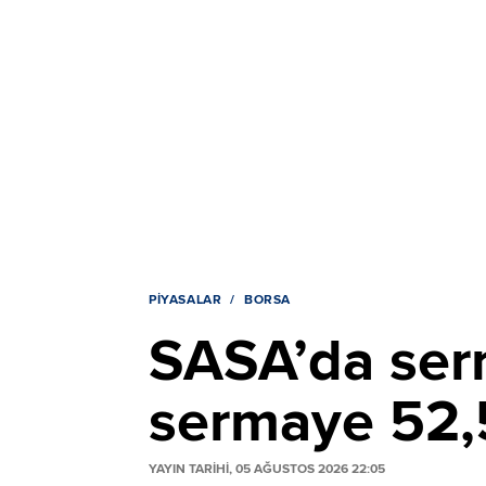
PIYASALAR
BORSA
SASA’da serma
sermaye 52,5
YAYIN TARİHİ, 05 AĞUSTOS 2026 22:05