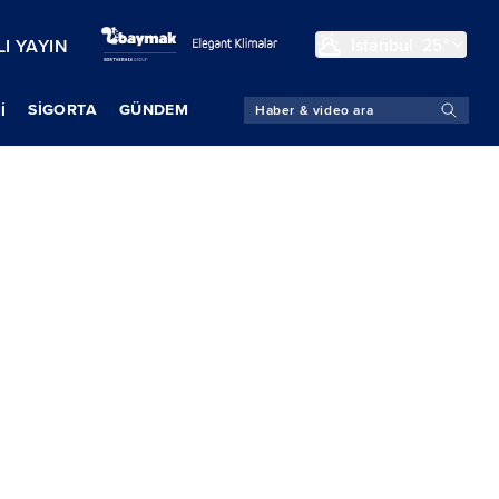
İstanbul
25°
I YAYIN
SIGORTA
GÜNDEM
İ