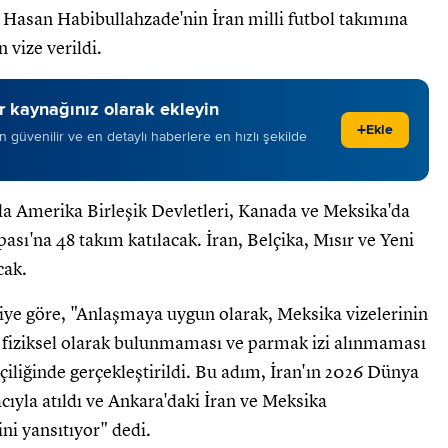
asan Habibullahzade'nin İran milli futbol takımına
 vize verildi.
 kaynağınız olarak ekleyin
+
Ekle
 en güvenilir ve en detaylı haberlere en hızlı şekilde
nda Amerika Birleşik Devletleri, Kanada ve Meksika'da
ı'na 48 takım katılacak. İran, Belçika, Mısır ve Yeni
cak.
lgiye göre, "Anlaşmaya uygun olarak, Meksika vizelerinin
 fiziksel olarak bulunmaması ve parmak izi alınmaması
lçiliğinde gerçekleştirildi. Bu adım, İran'ın 2026 Dünya
cıyla atıldı ve Ankara'daki İran ve Meksika
ini yansıtıyor" dedi.