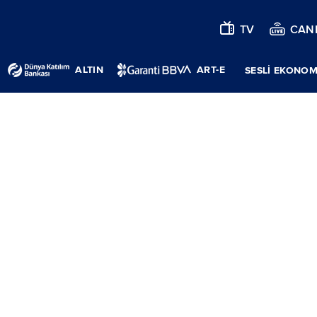
TV
CANL
ALTIN
ART-E
SESLİ EKONOM