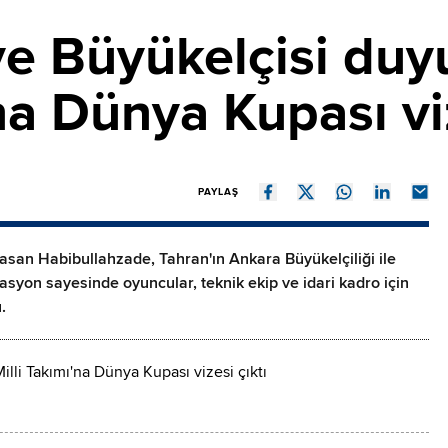
iye Büyükelçisi duy
na Dünya Kupası viz
PAYLAŞ
san Habibullahzade, Tahran'ın Ankara Büyükelçiliği ile
asyon sayesinde oyuncular, teknik ekip ve idari kadro için
.