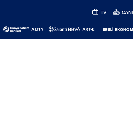
TV
CANL
ALTIN
ART-E
SESLİ EKONOM