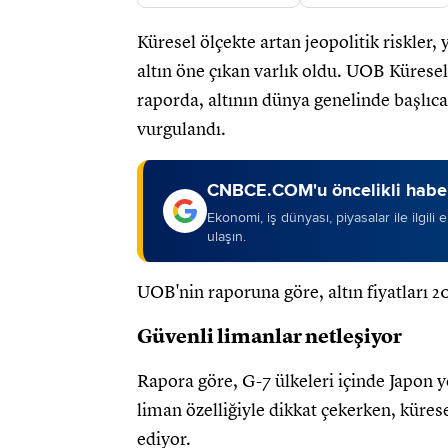
Küresel ölçekte artan jeopolitik riskler,
altın öne çıkan varlık oldu. UOB Kürese
raporda, altının dünya genelinde başlıc
vurgulandı.
CNBCE.COM'u öncelikli haber
Ekonomi, iş dünyası, piyasalar ile ilgili
ulaşın.
UOB'nin raporuna göre, altın fiyatları 2
Güvenli limanlar netleşiyor
Rapora göre, G-7 ülkeleri içinde Japon 
liman özelliğiyle dikkat çekerken, kürese
ediyor.