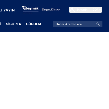
İstanbul
22°
I YAYIN
SIGORTA
GÜNDEM
İ