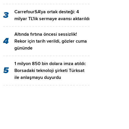
CarrefourSA'ya ortak desteği: 4
3
milyar TL'lik sermaye avansı aktarıldı
Altında fırtına öncesi sessizlik!
4
Rekor için tarih verildi, gözler cuma
gününde
1 milyon 850 bin dolara imza atıldı:
5
Borsadaki teknoloji şirketi Türksat
ile anlaşmayu duyurdu