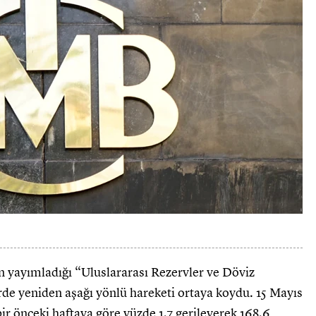
 yayımladığı “Uluslararası Rezervler ve Döviz
erde yeniden aşağı yönlü hareketi ortaya koydu. 15 Mayıs
bir önceki haftaya göre yüzde 1,7 gerileyerek 168,6