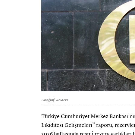
Fotoğraf: Reuters
Türkiye Cumhuriyet Merkez Bankası’nın
Likiditesi Gelişmeleri” raporu, rezervl
2026 haftasında resmi rezerv varlıkları 