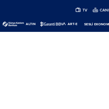
TV
CANL
ALTIN
ART-E
SESLİ EKONOM