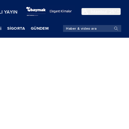
İstanbul
25°
I YAYIN
SIGORTA
GÜNDEM
İ