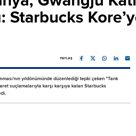
nya, Gwangju Katl
ı: Starbucks Kore’y
PAYLAŞ
nması'nın yıldönümünde düzenlediği tepki çeken "Tank
et suçlamalarıyla karşı karşıya kalan Starbucks
di.