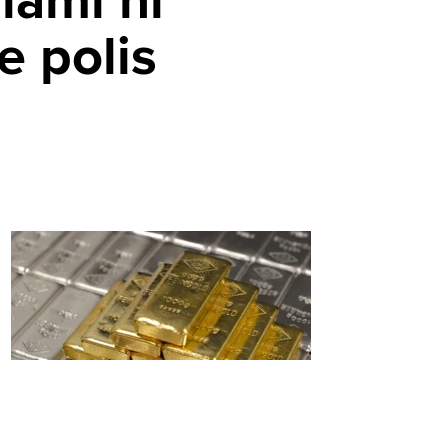
iamı’nı
e polis