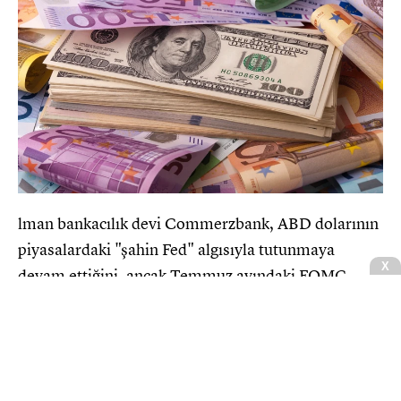
lman bankacılık devi Commerzbank, ABD dolarının
piyasalardaki "şahin Fed" algısıyla tutunmaya
X
devam ettiğini, ancak Temmuz ayındaki FOMC
toplantısından bu yana bu tabloda ilk çatlakların
belirdiğini bildirdi. Banka tarafından yayımlanan
son raporda, piyasaların ABD Merkez Bankası'ndan
(Fed) ilave faiz artışları beklemeyi sürdürdüğü fakat