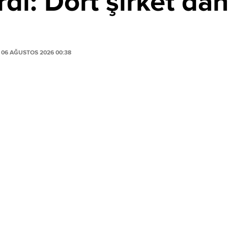
di: Dört şirket dah
06 AĞUSTOS 2026 00:38
PAYLAŞ
ustos 2026 tarihinde yayımladığı 2026/49 numaralı
ıktı.