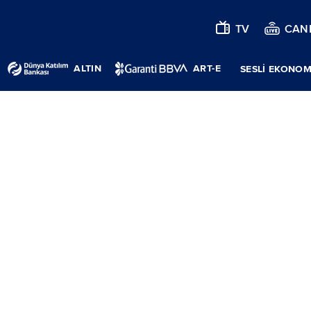
TV
CANL
ALTIN
ART-E
SESLİ EKONOM