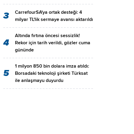
CarrefourSA'ya ortak desteği: 4
3
milyar TL'lik sermaye avansı aktarıldı
Altında fırtına öncesi sessizlik!
4
Rekor için tarih verildi, gözler cuma
gününde
1 milyon 850 bin dolara imza atıldı:
5
Borsadaki teknoloji şirketi Türksat
ile anlaşmayu duyurdu