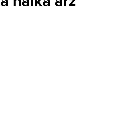
a halka arz
Amazon'dan robotaksi hamlesi:
Zoox ücretli yolculuklara