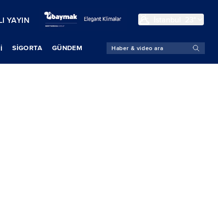
İstanbul
23°
I YAYIN
SIGORTA
GÜNDEM
İ