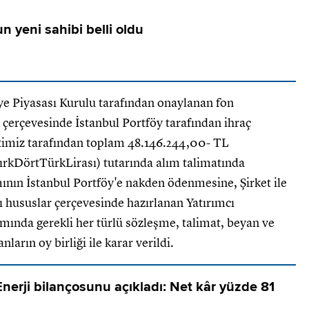
un yeni sahibi belli oldu
e Piyasası Kurulu tarafından onaylanan fon
çerçevesinde İstanbul Portföy tarafından ihraç
ketimiz tarafından toplam 48.146.244,00- TL
rkDörtTürkLirası) tutarında alım talimatında
nın İstanbul Portföy'e nakden ödenmesine, Şirket ile
ı hususlar çerçevesinde hazırlanan Yatırımcı
ında gerekli her türlü sözleşme, talimat, beyan ve
arın oy birliği ile karar verildi.
nerji bilançosunu açıkladı: Net kâr yüzde 81