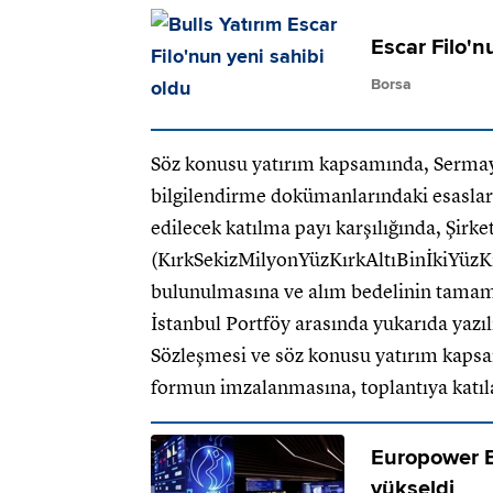
Escar Filo'n
Borsa
Söz konusu yatırım kapsamında, Sermay
bilgilendirme dokümanlarındaki esaslar 
edilecek katılma payı karşılığında, Şir
(KırkSekizMilyonYüzKırkAltıBinİkiYüzKı
bulunulmasına ve alım bedelinin tamamı
İstanbul Portföy arasında yukarıda yazıl
Sözleşmesi ve söz konusu yatırım kapsam
formun imzalanmasına, toplantıya katılanl
Europower E
yükseldi