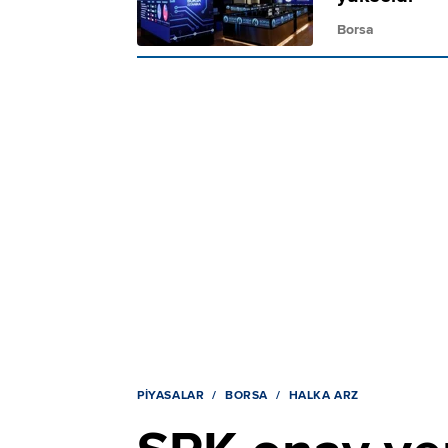
Borsa
PIYASALAR
BORSA
HALKA ARZ