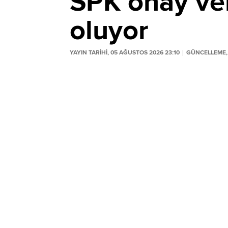
SPK onay ver
oluyor
YAYIN TARİHİ, 05 AĞUSTOS 2026 23:10
GÜNCELLEME, 
Sermaye Piyasası Kurulu'nun (SPK) 5 Ağ
bültenden yeni halka arz onayı kararları ç