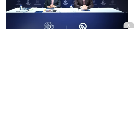
Sıfır Atık Vakfı ev sahipliğinde 7 Ağustos 2026
tarihinde basın yöneticileri ile gerçekleşen sohbet
programında, Sanayi ve Teknoloji Bakanı Mehmet
Fatih Kacır ile Sıfır Atık Vakfı Başkanı ve COP31
Yüksek Düzeyli İklim Şampiyonu Samed Ağırbaş;
mevcut çalışmalar, sanayide yeşil dönüşüm ve
gündemdeki konulara dair değerlendirmelerde
bulundu.
CNBCE.COM'u öncelikli haber kaynağınız
olarak ekleyin