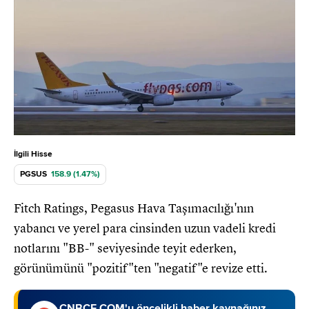
İlgili Hisse
PGSUS
158.9 (1.47%)
Fitch Ratings, Pegasus Hava Taşımacılığı'nın
yabancı ve yerel para cinsinden uzun vadeli kredi
notlarını "BB-" seviyesinde teyit ederken,
görünümünü "pozitif"ten "negatif"e revize etti.
CNBCE.COM'u öncelikli haber kaynağınız