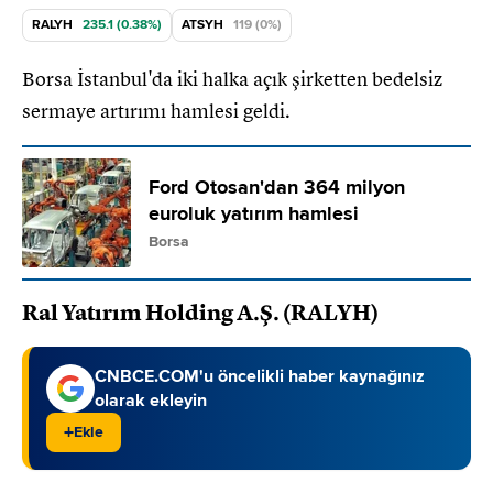
RALYH
235.1 (0.38%)
ATSYH
119 (0%)
Borsa İstanbul'da iki halka açık şirketten bedelsiz
sermaye artırımı hamlesi geldi.
Ford Otosan'dan 364 milyon
euroluk yatırım hamlesi
Borsa
Ral Yatırım Holding A.Ş. (RALYH)
CNBCE.COM'u öncelikli haber kaynağınız
olarak ekleyin
+
Ekle