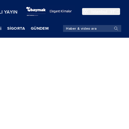
İstanbul
31°
I YAYIN
SIGORTA
GÜNDEM
İ