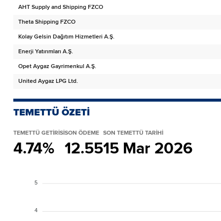
AHT Supply and Shipping FZCO
Theta Shipping FZCO
Kolay Gelsin Dağıtım Hizmetleri A.Ş.
Enerji Yatırımları A.Ş.
Opet Aygaz Gayrimenkul A.Ş.
United Aygaz LPG Ltd.
TEMETTÜ ÖZETİ
TEMETTÜ GETİRİSİ
SON ÖDEME
SON TEMETTÜ TARİHİ
4.74%
12.55
15 Mar 2026
5
4