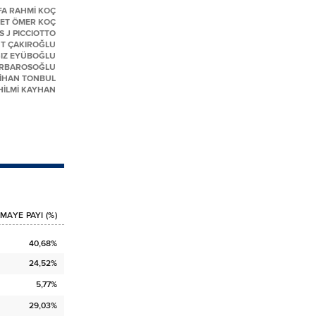
A RAHMİ KOÇ
ET ÖMER KOÇ
 J PICCIOTTO
T ÇAKIROĞLU
IZ EYÜBOĞLU
ARBAROSOĞLU
İHAN TONBUL
İLMİ KAYHAN
MAYE PAYI (%)
40,68%
24,52%
5,77%
29,03%