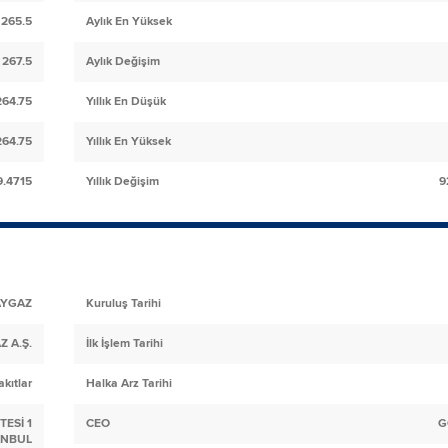
265.5
Aylık En Yüksek
267.5
Aylık Değişim
264.75
Yıllık En Düşük
264.75
Yıllık En Yüksek
9.4715
Yıllık Değişim
9
AYGAZ
Kuruluş Tarihi
Z A.Ş.
İlk İşlem Tarihi
akıtlar
Halka Arz Tarihi
ESİ 1
CEO
G
TANBUL