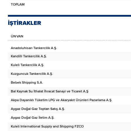
TOPLAM
İŞTİRAKLER
ÜNVAN
Anadoluhisarı Tankercilik A.Ş.
Kandilli Tankercilik A.Ş.
Kuleli Tankercilik A.Ş.
Kuzguncuk Tankercilik A.Ş.
Bebek Shipping S.A.
Bal Kaynak Su İthalat İhracat Sanayi ve Ticaret A.Ş
Akpa Dayanıklı Tüketim LPG ve Akaryakıt Ürünleri Pazarlama A.Ş.
Aygaz Doğal Gaz Toptan Satış A.Ş.
Aygaz Doğal Gaz İletim A.Ş.
Kuleli International Supply and Shipping FZCO