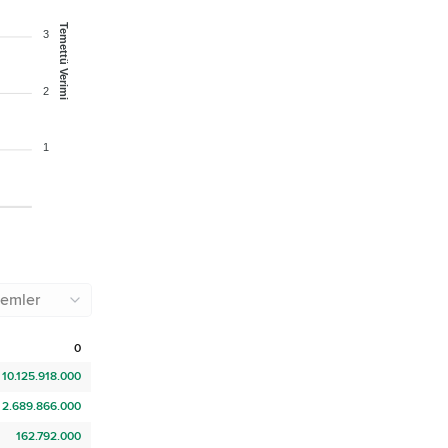
Temettü Verimi
3
2
1
emler
0
10.125.918.000
2.689.866.000
162.792.000