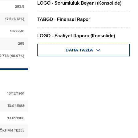
LOGO - Sorumluluk Beyanı (Konsolide)
283.5
TABGD - Finansal Rapor
17.5 (6.61%)
187.6616
LOGO - Faaliyet Raporu (Konsolide)
295
DAHA FAZLA
2.778 (48.97%)
13/12/1961
13.01.1988
13.01.1988
ÖKHAN TEZEL