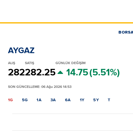
BORS
AYGAZ
ALIŞ
SATIŞ
GÜNLÜK DEĞİŞİM
282
282.25
14.75
(5.51%)
SON GÜNCELLEME: 06 Ağu 2026 14:53
1G
5G
1A
3A
6A
1Y
5Y
T