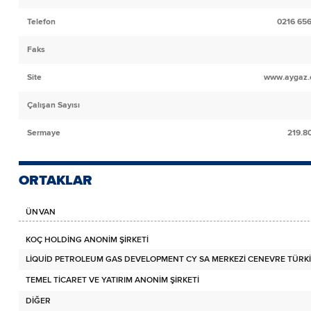
Telefon
0216 65
Faks
Site
www.aygaz.
Çalışan Sayısı
Sermaye
219.8
ORTAKLAR
ÜNVAN
KOÇ HOLDİNG ANONİM ŞİRKETİ
LİQUİD PETROLEUM GAS DEVELOPMENT CY SA MERKEZİ CENEVRE TÜRKİ
TEMEL TİCARET VE YATIRIM ANONİM ŞİRKETİ
DİĞER