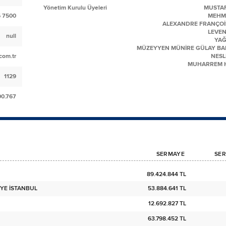
Yönetim Kurulu Üyeleri
MUSTAF
6 7500
MEHM
ALEXANDRE FRANÇOİS
LEVEN
null
YAĞ
MÜZEYYEN MÜNİRE GÜLAY B
com.tr
NESL
MUHARREM H
1129
00.767
SERMAYE
SER
89.424.844 TL
YE İSTANBUL
53.884.641 TL
12.692.827 TL
63.798.452 TL