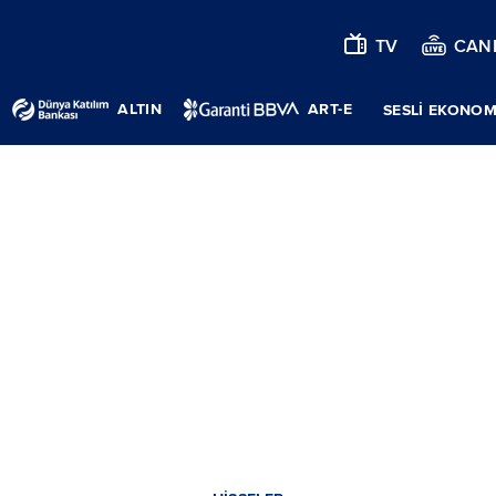
TV
CANL
ALTIN
ART-E
SESLİ EKONOM