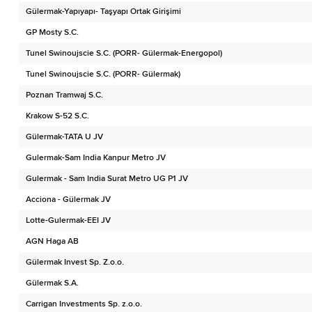
Gülermak-Yapıyapı- Taşyapı Ortak Girişimi
GP Mosty S.C.
Tunel Swinoujscie S.C. (PORR- Gülermak-Energopol)
Tunel Swinoujscie S.C. (PORR- Gülermak)
Poznan Tramwaj S.C.
Krakow S-52 S.C.
Gülermak-TATA U JV
Gulermak-Sam India Kanpur Metro JV
Gulermak - Sam India Surat Metro UG P1 JV
Acciona - Gülermak JV
Lotte-Gulermak-EEI JV
AGN Haga AB
Gülermak Invest Sp. Z.o.o.
Gülermak S.A.
Carrigan Investments Sp. z.o.o.