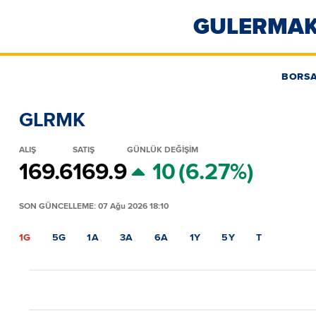
GULERMAK 
BORS
GLRMK
ALIŞ
SATIŞ
GÜNLÜK DEĞİŞİM
169.6
169.9
10
(6.27%)
SON GÜNCELLEME: 07 Ağu 2026 18:10
1G
5G
1A
3A
6A
1Y
5Y
T