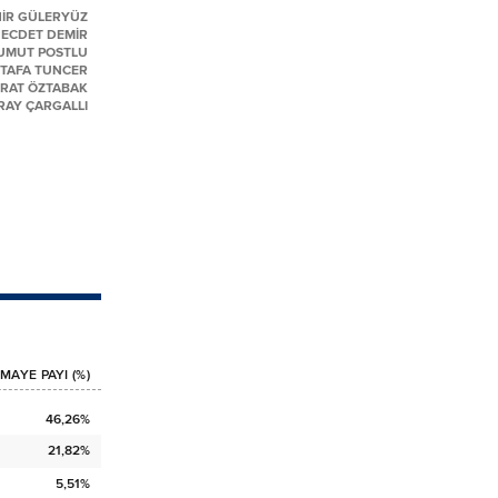
HİR GÜLERYÜZ
ECDET DEMİR
UMUT POSTLU
TAFA TUNCER
RAT ÖZTABAK
RAY ÇARGALLI
MAYE PAYI (%)
46,26%
21,82%
5,51%