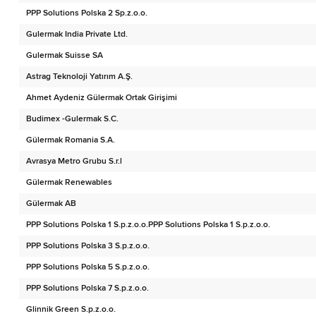
PPP Solutions Polska 2 Sp.z.o.o.
Gulermak India Private Ltd.
Gulermak Suisse SA
Astrag Teknoloji Yatırım A.Ş.
Ahmet Aydeniz Gülermak Ortak Girişimi
Budimex -Gulermak S.C.
Gülermak Romania S.A.
Avrasya Metro Grubu S.r.l
Gülermak Renewables
Gülermak AB
PPP Solutions Polska 1 S.p.z.o.o.PPP Solutions Polska 1 S.p.z.o.o.
PPP Solutions Polska 3 S.p.z.o.o.
PPP Solutions Polska 5 S.p.z.o.o.
PPP Solutions Polska 7 S.p.z.o.o.
Glinnik Green S.p.z.o.o.