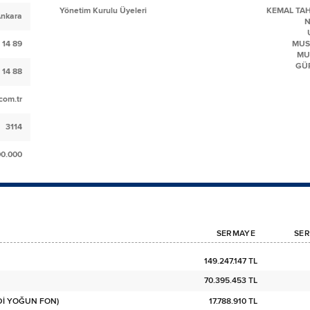
Yönetim Kurulu Üyeleri
KEMAL TA
Ankara
N
 14 89
MUS
MU
GÜ
 14 88
com.tr
3114
00.000
SERMAYE
SER
149.247.147 TL
70.395.453 TL
EDİ YOĞUN FON)
17.788.910 TL