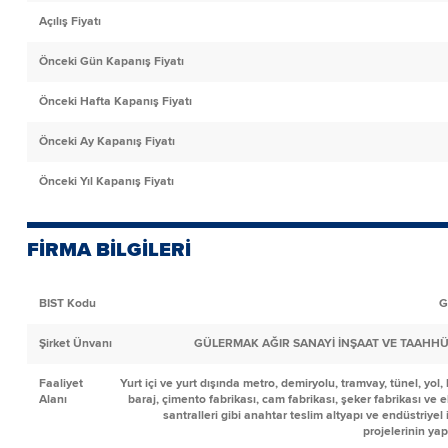
Açılış Fiyatı
Önceki Gün Kapanış Fiyatı
Önceki Hafta Kapanış Fiyatı
Önceki Ay Kapanış Fiyatı
Önceki Yıl Kapanış Fiyatı
FİRMA BİLGİLERİ
BIST Kodu
G
Şirket Ünvanı
GÜLERMAK AĞIR SANAYİ İNŞAAT VE TAAHHÜT
Faaliyet
Yurt içi ve yurt dışında metro, demiryolu, tramvay, tünel, yol,
Alanı
baraj, çimento fabrikası, cam fabrikası, şeker fabrikası ve e
santralleri gibi anahtar teslim altyapı ve endüstriyel
projelerinin ya