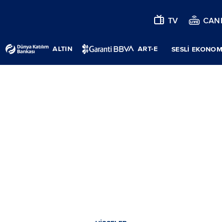
TV
CANL
ALTIN
ART-E
SESLİ EKONOM