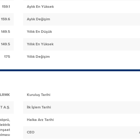
159.1
Aylık En Yüksek
159.6
Aylık Değişim
149.5
Yıllık En Düşük
149.5
Yıllık En Yüksek
175
Yıllık Değişim
LRMK
Kuruluş Tarihi
 A.Ş.
İlk İşlem Tarihi
 köprü,
Halka Arz Tarihi
lektrik
 inşaat
CEO
pılması