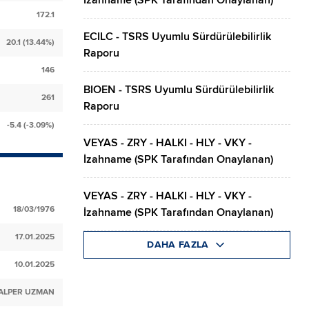
İzahname (SPK Tarafından Onaylanan)
172.1
ECILC - TSRS Uyumlu Sürdürülebilirlik
20.1 (13.44%)
Raporu
146
BIOEN - TSRS Uyumlu Sürdürülebilirlik
261
Raporu
-5.4 (-3.09%)
VEYAS - ZRY - HALKI - HLY - VKY -
İzahname (SPK Tarafından Onaylanan)
VEYAS - ZRY - HALKI - HLY - VKY -
18/03/1976
İzahname (SPK Tarafından Onaylanan)
17.01.2025
DAHA FAZLA
10.01.2025
ALPER UZMAN