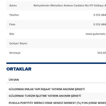
Adres
Bahçelievler Mahallesi Ankara Caddesi No:111 Gölbaşı 
Telefon
0 312 484
Faks
0 312 484
Site
www.gulermak.
Çalışan Sayısı
Sermaye
322.6
ORTAKLAR
ÜNVAN
GÜLERMAK EMLAK YAPI İNŞAAT YATIRIM ANONİM ŞİRKETİ
GÜLERMAK TURİZM İŞLETME YATIRIM ANONİM ŞİRKETİ
PUSULA PORTFÖY BİRİNCİ HİSSE SENEDİ SERBEST (TL) FON (HİSSE SEN