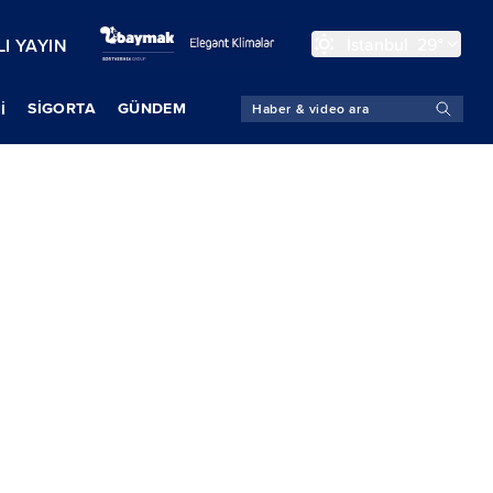
İstanbul
29°
I YAYIN
SIGORTA
GÜNDEM
İ