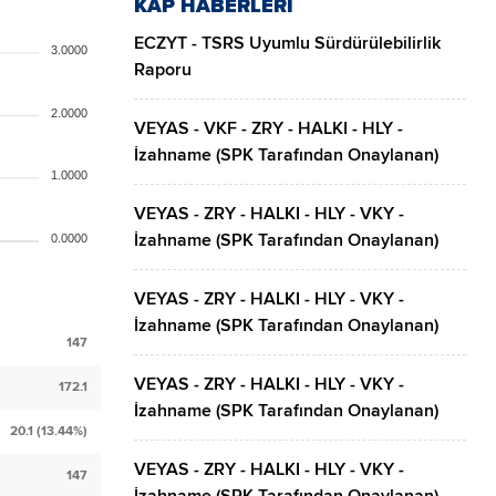
KAP HABERLERİ
ECZYT - TSRS Uyumlu Sürdürülebilirlik
3.0000
Raporu
2.0000
VEYAS - VKF - ZRY - HALKI - HLY -
İzahname (SPK Tarafından Onaylanan)
1.0000
VEYAS - ZRY - HALKI - HLY - VKY -
İzahname (SPK Tarafından Onaylanan)
0.0000
VEYAS - ZRY - HALKI - HLY - VKY -
İzahname (SPK Tarafından Onaylanan)
147
VEYAS - ZRY - HALKI - HLY - VKY -
172.1
İzahname (SPK Tarafından Onaylanan)
20.1 (13.44%)
VEYAS - ZRY - HALKI - HLY - VKY -
147