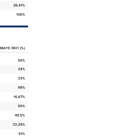
26,41%
100%
MAYE PAYI (%)
50%
34%
33%
49%
16,67%
50%
49,5%
33,34%
51%