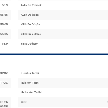
56.9
Aylık En Yüksek
55.55
Aylık Değişim
55.05
Yıllık En Düşük
55.05
Yıllık En Yüksek
63.9
Yıllık Değişim
OROZ
Kuruluş Tarihi
 A.Ş.
İlk İşlem Tarihi
Halka Arz Tarihi
1 No:6
CEO
tanbul