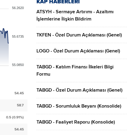
KAP HABERLERİ
56.2620
ATSYH - Sermaye Artırımı - Azaltımı
İşlemlerine İlişkin Bildirim
TKFEN - Özel Durum Açıklaması (Genel)
55.6735
LOGO - Özel Durum Açıklaması (Genel)
55.0850
TABGD - Katılım Finansı İlkeleri Bilgi
Formu
TABGD - Özel Durum Açıklaması (Genel)
54.45
58.7
TABGD - Sorumluluk Beyanı (Konsolide)
0.5 (0.91%)
TABGD - Faaliyet Raporu (Konsolide)
54.45