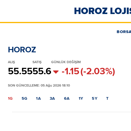
HOROZ LOJI
BORS
HOROZ
ALIŞ
SATIŞ
GÜNLÜK DEĞİŞİM
55.55
55.6
-1.15
(-2.03%)
SON GÜNCELLEME: 05 Ağu 2026 18:10
1G
5G
1A
3A
6A
1Y
5Y
T