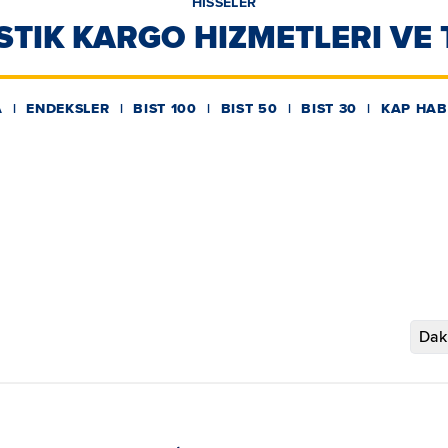
HİSSELER
STIK KARGO HIZMETLERI VE T
A
ENDEKSLER
BIST 100
BIST 50
BIST 30
KAP HAB
Daki