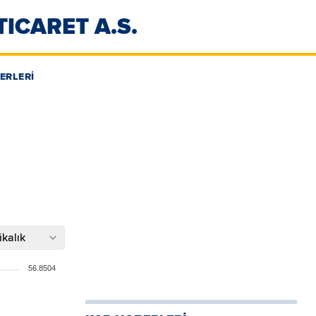
ICARET A.S.
ERLERİ
kalık
56.8504