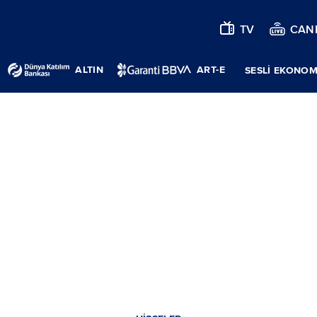
TV
CANL
ALTIN
ART-E
SESLİ EKONOM