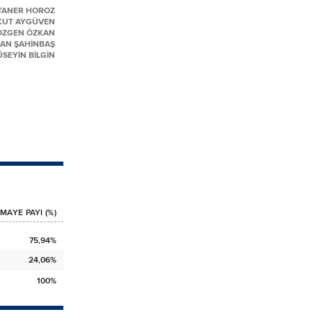
TANER HOROZ
KUT AYGÜVEN
ÖZGEN ÖZKAN
NAN ŞAHİNBAŞ
SEYİN BİLGİN
MAYE PAYI (%)
75,94%
24,06%
100%