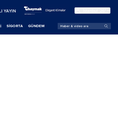
İstanbul
26°
I YAYIN
SIGORTA
GÜNDEM
İ