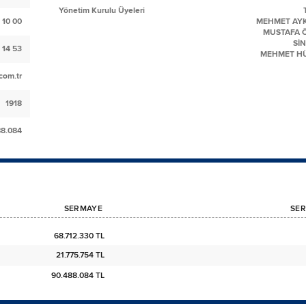
Yönetim Kurulu Üyeleri
 10 00
MEHMET AY
MUSTAFA 
Sİ
 14 53
MEHMET HÜ
com.tr
1918
88.084
SERMAYE
SER
68.712.330 TL
21.775.754 TL
90.488.084 TL