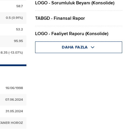
LOGO - Sorumluluk Beyanı (Konsolide)
58.7
TABGD - Finansal Rapor
0.5 (0.91%)
53.2
LOGO - Faaliyet Raporu (Konsolide)
95.95
DAHA FAZLA
-8.35 (-13.07%)
16/06/1998
07.06.2024
31.05.2024
TANER HOROZ