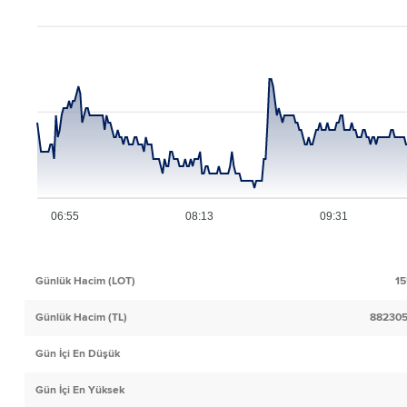
06:55
08:13
09:31
Günlük Hacim (LOT)
15
Günlük Hacim (TL)
882305
Gün İçi En Düşük
Gün İçi En Yüksek