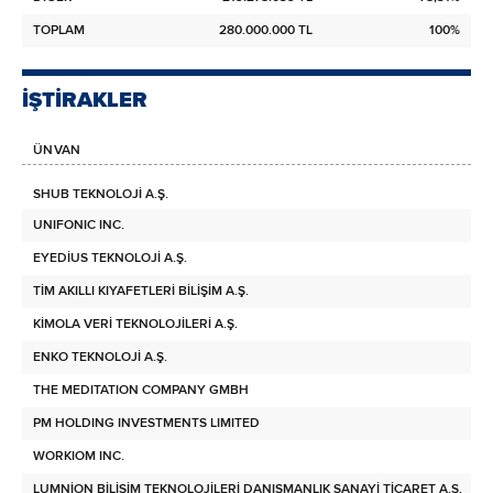
TOPLAM
280.000.000 TL
100%
İŞTİRAKLER
ÜNVAN
SHUB TEKNOLOJİ A.Ş.
2.2
UNIFONIC INC.
4
EYEDİUS TEKNOLOJİ A.Ş.
TİM AKILLI KIYAFETLERİ BİLİŞİM A.Ş.
KİMOLA VERİ TEKNOLOJİLERİ A.Ş.
ENKO TEKNOLOJİ A.Ş.
THE MEDITATION COMPANY GMBH
PM HOLDING INVESTMENTS LIMITED
WORKIOM INC.
LUMNİON BİLİŞİM TEKNOLOJİLERİ DANIŞMANLIK SANAYİ TİCARET A.Ş.