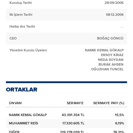
Kuruluş Tarihi
29/09/2006
İlk İşlem Tarihi
08.12.2006
Halka Arz Tarihi
. .
CEO
BOĞAÇ GÖNCÜ
Yönetim Kurulu Üyeleri
NAMIK KEMAL GÖKALP
ERSOY KİRAZ
NEDA SOYDAN
BURAK AHSEN
OĞUZHAN TUNCEL
ORTAKLAR
ÜNVAN
SERMAYE
SERMAYE PAYI (%)
NAMIK KEMAL GÖKALP
43.391.354 TL
15,5%
MUHAMMET REİS
17.330.605 TL
6,19%
DİĞER
219.278.039 TL
78,31%