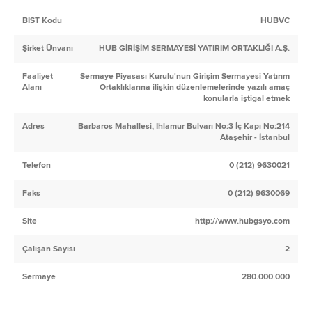
BIST Kodu
HUBVC
Şirket Ünvanı
HUB GİRİŞİM SERMAYESİ YATIRIM ORTAKLIĞI A.Ş.
Faaliyet
Sermaye Piyasası Kurulu'nun Girişim Sermayesi Yatırım
Alanı
Ortaklıklarına ilişkin düzenlemelerinde yazılı amaç
konularla iştigal etmek
Adres
Barbaros Mahallesi, Ihlamur Bulvarı No:3 İç Kapı No:214
Ataşehir - İstanbul
Telefon
0 (212) 9630021
Faks
0 (212) 9630069
Site
http://www.hubgsyo.com
Çalışan Sayısı
2
Sermaye
280.000.000