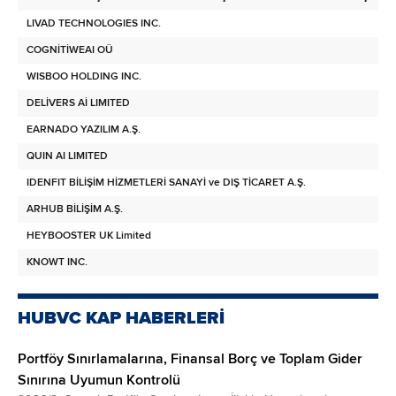
LIVAD TECHNOLOGIES INC.
COGNİTİWEAI OÜ
WISBOO HOLDING INC.
DELİVERS Aİ LIMITED
EARNADO YAZILIM A.Ş.
QUIN AI LIMITED
IDENFIT BİLİŞİM HİZMETLERİ SANAYİ ve DIŞ TİCARET A.Ş.
5
ARHUB BİLİŞİM A.Ş.
HEYBOOSTER UK Limited
KNOWT INC.
2
HUBVC KAP HABERLERİ
Portföy Sınırlamalarına, Finansal Borç ve Toplam Gider
Sınırına Uyumun Kontrolü