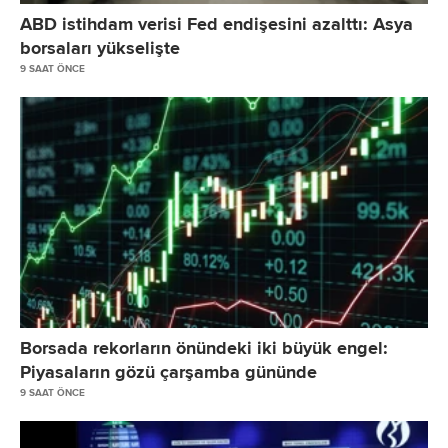
ABD istihdam verisi Fed endişesini azalttı: Asya
borsaları yükselişte
9 SAAT ÖNCE
Borsada rekorların önündeki iki büyük engel:
Piyasaların gözü çarşamba gününde
9 SAAT ÖNCE