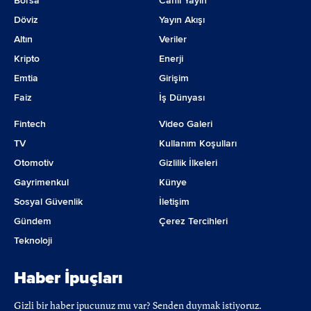
Borsa
Canlı Yayın
Döviz
Yayın Akışı
Altın
Veriler
Kripto
Enerji
Emtia
Girişim
Faiz
İş Dünyası
Fintech
Video Galeri
TV
Kullanım Koşulları
Otomotiv
Gizlilik İlkeleri
Gayrimenkul
Künye
Sosyal Güvenlik
İletişim
Gündem
Çerez Tercihleri
Teknoloji
Haber İpuçları
Gizli bir haber ipucunuz mu var? Senden duymak istiyoruz.