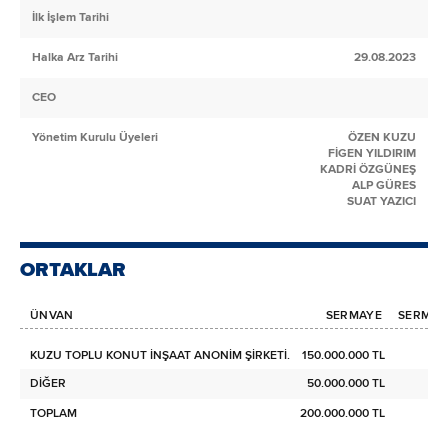
İlk İşlem Tarihi
Halka Arz Tarihi
29.08.2023
CEO
Yönetim Kurulu Üyeleri
ÖZEN KUZU
FİGEN YILDIRIM
KADRİ ÖZGÜNEŞ
ALP GÜRES
SUAT YAZICI
ORTAKLAR
ÜNVAN
SERMAYE
SERMAYE
KUZU TOPLU KONUT İNŞAAT ANONİM ŞİRKETİ.
150.000.000 TL
DİĞER
50.000.000 TL
TOPLAM
200.000.000 TL