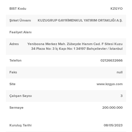
BIST Kodu
KZGYO
Şirket Ünvanı
KUZUGRUP GAYRİMENKUL YATIRIM ORTAKLIĞI A.Ş.
Faaliyet Alanı
Adres
Yenibosna Merkez Mah. Zübeyde Hanım Cad. F Sitesi Kuzu
34 Plaza No: 3 İç Kapı No: 1 34197 Bahçelievler / İstanbul
Telefon
02126632666
Faks
null
Site
www.kzgyo.com
Çalışan Sayısı
3
Sermaye
200.000.000
Kuruluş Tarihi
08/05/2023