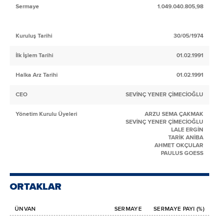
Sermaye
1.049.040.805,98
Kuruluş Tarihi
30/05/1974
İlk İşlem Tarihi
01.02.1991
Halka Arz Tarihi
01.02.1991
CEO
SEVİNÇ YENER ÇİMECİOĞLU
Yönetim Kurulu Üyeleri
ARZU SEMA ÇAKMAK
SEVİNÇ YENER ÇİMECİOĞLU
LALE ERGİN
TARİK ANİBA
AHMET OKÇULAR
PAULUS GOESS
ORTAKLAR
ÜNVAN
SERMAYE
SERMAYE PAYI (%)