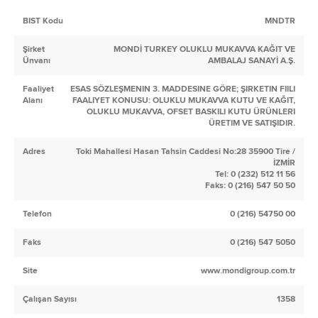
BIST Kodu
MNDTR
Şirket
MONDİ TURKEY OLUKLU MUKAVVA KAĞIT VE
Ünvanı
AMBALAJ SANAYİ A.Ş.
Faaliyet
ESAS SÖZLEŞMENIN 3. MADDESINE GÖRE; ŞIRKETIN FIILI
Alanı
FAALIYET KONUSU: OLUKLU MUKAVVA KUTU VE KAĞIT,
OLUKLU MUKAVVA, OFSET BASKILI KUTU ÜRÜNLERI
ÜRETIM VE SATIŞIDIR.
Adres
Toki Mahallesi Hasan Tahsin Caddesi No:28 35900 Tire /
İZMİR
Tel: 0 (232) 512 11 56
Faks: 0 (216) 547 50 50
Telefon
0 (216) 54750 00
Faks
0 (216) 547 5050
Site
www.mondigroup.com.tr
Çalışan Sayısı
1358