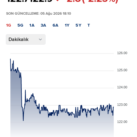
SON GÜNCELLEME: 05 Ağu 2026 18:10
1G
5G
1A
3A
6A
1Y
5Y
T
Dakikalık
126.00
125.00
124.00
123.00
122.00