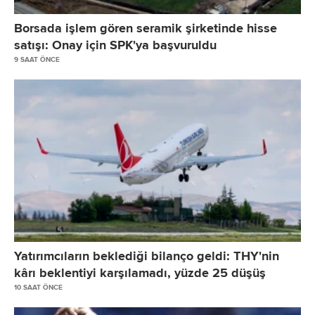
Kar veya Zararda Yeniden Sınıflandırılacak Birikmiş Diğer Kapsamlı Gelirler 
- Yabancı Para Çevirim Farkları
Borsada işlem gören seramik şirketinde hisse
- Riskten Korunma Kazanç/Kayıpları
satışı: Onay için SPK'ya başvuruldu
9 SAAT ÖNCE
- Yeniden Değerleme ve Sınıflandırma Kazanç/Kayıpları
- Diğer Kazanç/Kayıplar
Kardan Ayrılan Kısıtlanmış Yedekler
Geçmiş Yıllar Karları/Zararları
Net Dönem Karı/Zararı
KONTROL GÜCÜ OLMAYAN PAYLAR
TOPLAM KAYNAKLAR
Yatırımcıların beklediği bilanço geldi: THY'nin
kârı beklentiyi karşılamadı, yüzde 25 düşüş
10 SAAT ÖNCE