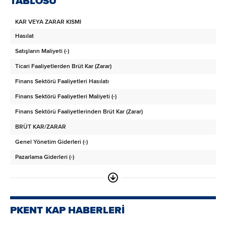
TABLOSU
Stoklar
KAR VEYA ZARAR KISMI
Canlı Varlıklar
Hasılat
Peşin Ödenmiş Giderler
Satışların Maliyeti (-)
Cari Dönem Vergisiyle İlgili Varlıklar
Ticari Faaliyetlerden Brüt Kar (Zarar)
Diğer Dönen Varlıklar
Finans Sektörü Faaliyetleri Hasılatı
ARA TOPLAM
Finans Sektörü Faaliyetleri Maliyeti (-)
Satış Amaçlı Sınıflandırılan Duran Varlıklar
Finans Sektörü Faaliyetlerinden Brüt Kar (Zarar)
DURAN VARLIKLAR
BRÜT KAR/ZARAR
Finansal Yatırımlar
Genel Yönetim Giderleri (-)
Ticari Alacaklar
Pazarlama Giderleri (-)
- İlişkili Taraflardan Ticari Alacaklar
Araştırma ve Geliştirme Giderleri (-)
- İlişkili Olmayan Taraflardan Ticari Alacaklar
Esas Faaliyetlerden Diğer Gelirler
Finans Sektörü Faaliyetlerinden Alacaklar
Esas Faaliyetlerden Diğer Giderler (-)
- Finans Sektörü Faaliyetleri İlişkili Taraflardan Alacaklar
PKENT KAP HABERLERİ
ESAS FAALİYET KARI/ZARARI
- Finans Sektörü Faaliyetlerinden İlişkili Olmayan Taraflardan Alacaklar