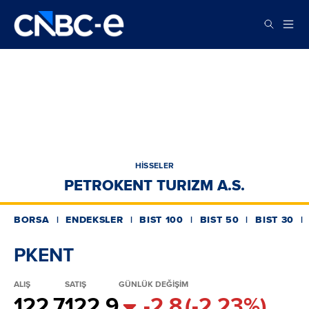
HİSSELER
PETROKENT TURIZM A.S.
BORSA
ENDEKSLER
BIST 100
BIST 50
BIST 30
PKENT
ALIŞ
SATIŞ
GÜNLÜK DEĞİŞİM
122.7
122.9
-2.8
(-2.23%)