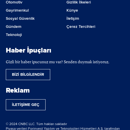
Otomotiv
Gizlilik İlkeleri
Gayrimenkul
Künye
Sosyal Güvenlik
İletişim
Gündem
Çerez Tercihleri
Teknoloji
Haber İpuçları
Gizli bir haber ipucunuz mu var? Senden duymak istiyoruz.
BİZİ BİLGİLENDİR
Reklam
İLETİŞİME GEÇ
© 2024 CNBC LLC. Tüm hakları sakladır
Piyasa verileri Forinvest Yazılım ve Teknolojileri Hizmetleri A.Ş. tarafından