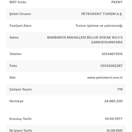
BIST Kodu
PKENT
Şirket Ünvanı
PETROKENT TURİZM A.Ş.
Faaliyet Alanı
Turizm işletme ve yatırımcılığı
Adres
BARBAROS MAHALLESİ BİLLUR SOKAK NO.1/2
ÇANKAYA/ANKARA
Telefon
03124671515
Faks
03124282287
Site
www.petrokent.com.tr
Çalışan Sayısı
719
Sermaye
24.883.200
Kuruluş Tarihi
01/03/1977
İlk İşlem Tarihi
10.09.1991