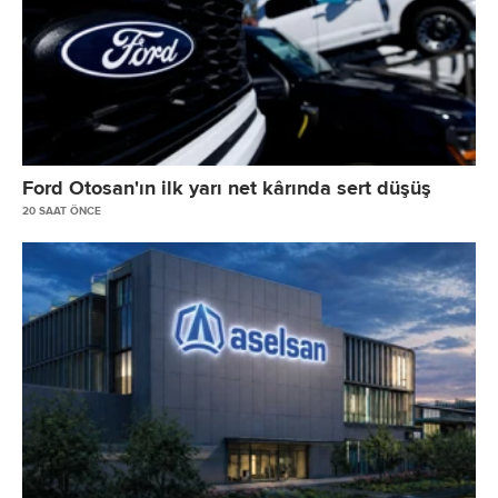
Ford Otosan'ın ilk yarı net kârında sert düşüş
20 SAAT ÖNCE