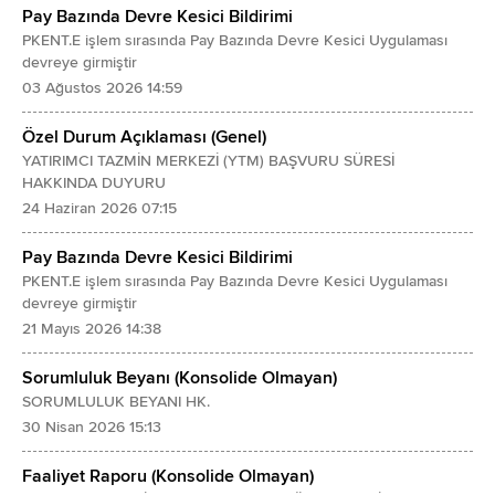
Pay Bazında Devre Kesici Bildirimi
Yatırım Faaliyetlerinden Gelirler
Diğer Alacaklar
PKENT.E işlem sırasında Pay Bazında Devre Kesici Uygulaması
Yatırım Faaliyetlerinden Giderler (-)
- İlişkili Taraflardan Diğer Alacaklar
devreye girmiştir
Özkaynak Yöntemiyle Değerlenen Yatırımların Karlarından/Zararlarından Payla
03 Ağustos 2026 14:59
- İlişkili Olmayan Taraflardan Diğer Alacaklar
FİNANSMAN GİDERİ ÖNCESİ FAALİYET KARI/ZARARI
Türev Araçlar
Özel Durum Açıklaması (Genel)
Finansman Gelirleri
Özkaynak Yöntemiyle Değerlenen Yatırımlar
YATIRIMCI TAZMİN MERKEZİ (YTM) BAŞVURU SÜRESİ
Finansman Giderleri (-)
HAKKINDA DUYURU
Canlı Varlıklar
24 Haziran 2026 07:15
SÜRDÜRÜLEN FAALİYETLER VERGİ ÖNCESİ KARI/ZARARI
Yatırım Amaçlı Gayrimenkuller
Sürdürülen Faaliyetler Vergi Gideri/Geliri
Pay Bazında Devre Kesici Bildirimi
Maddi Duran Varlıklar
PKENT.E işlem sırasında Pay Bazında Devre Kesici Uygulaması
- Dönem Vergi Gideri (-)/Geliri
Diğer Maddi Duran Varlıklar
devreye girmiştir
- Ertelenmiş Vergi Gideri (-)/Geliri
Maddi Olmayan Duran Varlıklar
21 Mayıs 2026 14:38
SÜRDÜRÜLEN FAALİYETLER DÖNEM KARI/ZARARI
- Şerefiye
Sorumluluk Beyanı (Konsolide Olmayan)
DURDURULAN FAALİYETLER DÖNEM KARI/ZARARI
- Diğer Maddi Olmayan Duran Varlıklar
SORUMLULUK BEYANI HK.
DÖNEM KARI/ZARARI
Peşin Ödenmiş Giderler
30 Nisan 2026 15:13
Dönem Karı/Zararının Dağılımı
İlişkili Olmayan Taraflara Peşin Ödenmiş Giderler
Faaliyet Raporu (Konsolide Olmayan)
- Kontrol Gücü Olmayan Paylar
Ertelenmiş Vergi Varlığı