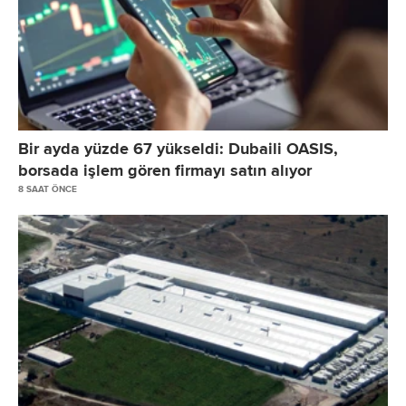
Hisse Başına Kar/Zarar (1 TL nominal değerli beher pay için TL olarak)
Cari Dönem Vergisiyle İlgili Borçlar
Ertelenmiş Vergi Yükümlülüğü
Diğer Uzun Vadeli Yükümlülükler
TOPLAM YÜKÜMLÜLÜKLER
Ö Z K A Y N A K L A R
Bir ayda yüzde 67 yükseldi: Dubaili OASIS,
ANA ORTAKLIĞA AİT ÖZKAYNAKLAR
borsada işlem gören firmayı satın alıyor
Ödenmiş Sermaye
8 SAAT ÖNCE
Sermaye Düzeltme Farkları
Geri Alınmış Paylar (-)
Karşılıklı İştirak Sermaye Düzeltmesi (-)
Paylara İlişkin Primler/İskontolar
Kar veya Zararda Yeniden Sınıflandırılmayacak Birikmiş Diğer Kapsamlı Gelir
- Yeniden Değerleme ve Ölçüm Kazanç/Kayıpları
- Diğer Kazanç/Kayıplar