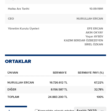
Halka Arz Tarihi
10.09.1991
CEO
NURULLAH ERCAN
Yönetim Kurulu Üyeleri
EFE ERCAN
AKIN OKYAY
Yaşar AYSEV
KAZIM SERDAR ÖZBEZEYEN
SİREL ÖZKAN
ORTAKLAR
ÜNVAN
SERMAYE
SERMAYE PAYI (%)
NURULLAH ERCAN
16.726.612 TL
67,22%
DİĞER
8.156.587 TL
32,78%
TOPLAM
24.883.200 TL
100%
Aralık 2023
Konsolide olarak göster