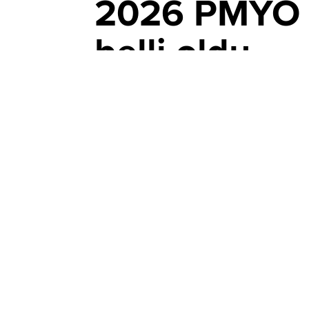
2026 PMYO ba
belli oldu
YAYIN TARİHİ, 07 AĞUSTOS 2026 08:10
Polis Akademisi Başkanlığı, 2026-2027 eğ
alacağını duyurdu. TYT puan şartı ve baş
tarihlerinde e-Devlet üzerinden pa.edu.t