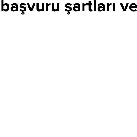
şvuru şartları ve 
PAYLAŞ
itim-öğretim yılı için PMYO'ya 3 bin 250 polis öğrencisi
vuru detayları netleşen alım için başvurular 7-13 Ağustos
r adresinden yapılacak.