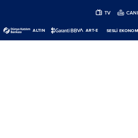
TV
CANL
ALTIN
ART-E
SESLİ EKONOM