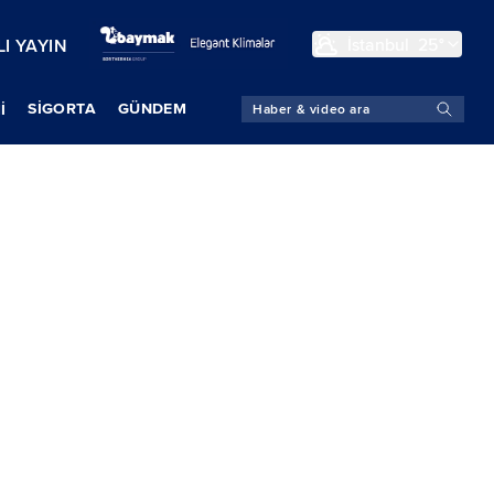
İstanbul
25°
I YAYIN
SIGORTA
GÜNDEM
İ