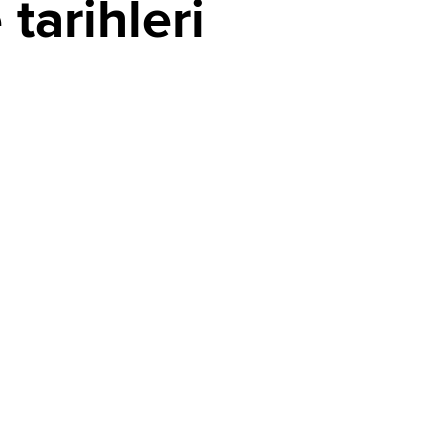
tarihleri
Altın fiyatları yükselişini