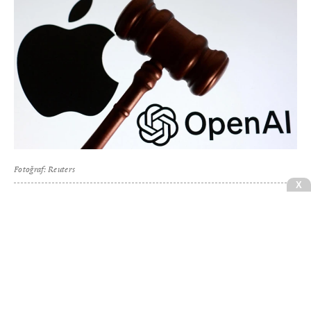
Fotoğraf: Reuters
OpenAI, ABD mahkemesinden ABD’li teknoloji devi
Apple’ın açtığı davanın reddedilmesini talep etti.
Şirkete ve 2 eski Apple çalışanına açılan davada
OpenAI, tüketici donanımı pazarına girişini
desteklemek amacıyla İphone üreticisine ait ticarı
sırları kötüye kullanmakla suçlanmıştı.