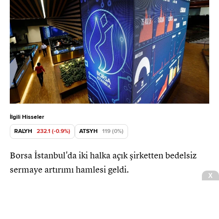
İlgili Hisseler
RALYH
232.1 (-0.9%)
ATSYH
119 (0%)
Borsa İstanbul'da iki halka açık şirketten bedelsiz
sermaye artırımı hamlesi geldi.
Ford Otosan'dan 364 milyon
euroluk yatırım hamlesi