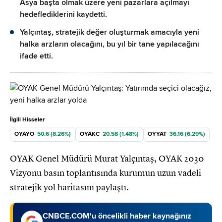
Asya başta olmak üzere yeni pazarlara açılmayı
hedeflediklerini kaydetti.
Yalçıntaş, stratejik değer oluşturmak amacıyla yeni
halka arzların olacağını, bu yıl bir tane yapılacağını
ifade etti.
İlgili Hisseler
OYAYO
50.6 (8.26%)
OYAKC
20.58 (1.48%)
OYYAT
36.16 (6.29%)
OYAK Genel Müdürü Murat Yalçıntaş, OYAK 2030
Vizyonu basın toplantısında kurumun uzun vadeli
stratejik yol haritasını paylaştı.
CNBCE.COM'u öncelikli haber kaynağınız