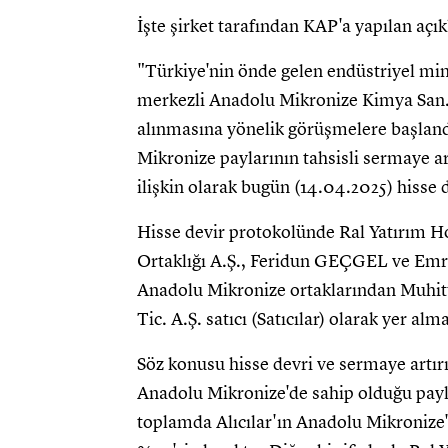
İşte şirket tarafından KAP'a yapılan açı
"Türkiye'nin önde gelen endüstriyel min
merkezli Anadolu Mikronize Kimya San. v
alınmasına yönelik görüşmelere başlan
Mikronize paylarının tahsisli sermaye ar
ilişkin olarak bugün (14.04.2025) hisse 
Hisse devir protokolünde Ral Yatırım Ho
Ortaklığı A.Ş., Feridun GEÇGEL ve Emre 
Anadolu Mikronize ortaklarından Muhi
Tic. A.Ş. satıcı (Satıcılar) olarak yer alm
Söz konusu hisse devri ve sermaye artır
Anadolu Mikronize'de sahip olduğu payl
toplamda Alıcılar'ın Anadolu Mikronize