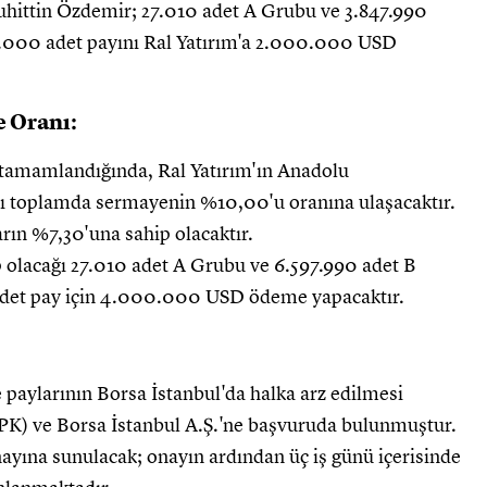
uhittin Özdemir; 27.010 adet A Grubu ve 3.847.990
.000 adet payını Ral Yatırım'a 2.000.000 USD
e Oranı:
ı tamamlandığında, Ral Yatırım'ın Anadolu
ı toplamda sermayenin %10,00'u oranına ulaşacaktır.
ın %7,30'una sahip olacaktır.
p olacağı 27.010 adet A Grubu ve 6.597.990 adet B
det pay için 4.000.000 USD ödeme yapacaktır.
 paylarının Borsa İstanbul'da halka arz edilmesi
PK) ve Borsa İstanbul A.Ş.'ne başvuruda bulunmuştur.
nayına sunulacak; onayın ardından üç iş günü içerisinde