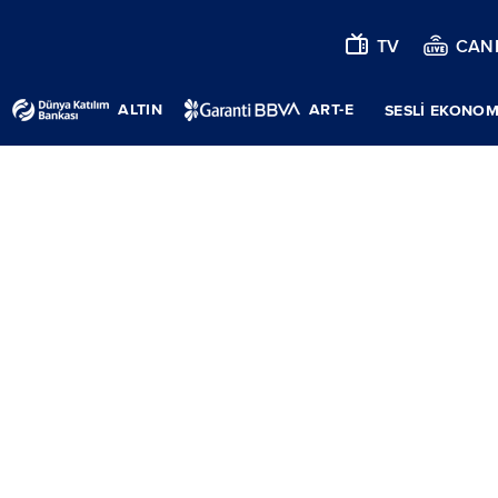
TV
CANL
ALTIN
ART-E
SESLİ EKONOM