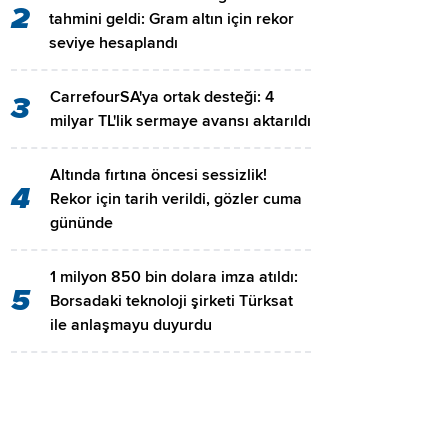
2
tahmini geldi: Gram altın için rekor
seviye hesaplandı
CarrefourSA'ya ortak desteği: 4
3
milyar TL'lik sermaye avansı aktarıldı
Altında fırtına öncesi sessizlik!
4
Rekor için tarih verildi, gözler cuma
gününde
1 milyon 850 bin dolara imza atıldı:
5
Borsadaki teknoloji şirketi Türksat
ile anlaşmayu duyurdu