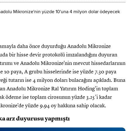
ıklamayla daha önce duyurduğu Anadolu Mikronize
uda bir hisse devir protokolü imzalandığını duyuran
rtırımı ve Anadolu Mikronize'nin mevcut hissedarlarının
e 10 paya, A grubu hisselerinde ise yüzde 7.30 paya
eği tutarın ise 4 milyon doları bulacağını açıkladı. Buna
lan Anadolu Mikronize Ral Yatırım Hoding'in toplam
acak ödeme ise toplam cirosunun yüzde 3.25'i kadar
kronize'de yüzde 9.94 oy hakkına sahip olacak.
ka arz duyurusu yapmıştı