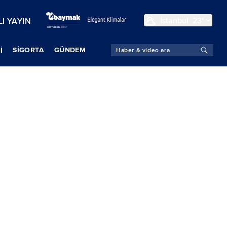
İstanbul
23°
I YAYIN
SIGORTA
GÜNDEM
İ