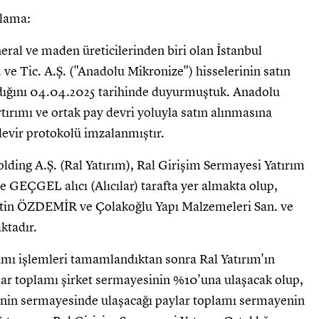
klama:
eral ve maden üreticilerinden biri olan İstanbul
e Tic. A.Ş. ("Anadolu Mikronize") hisselerinin satın
dığını 04.04.2025 tarihinde duyurmuştuk. Anadolu
tırımı ve ortak pay devri yoluyla satın alınmasına
devir protokolü imzalanmıştır.
lding A.Ş. (Ral Yatırım), Ral Girişim Sermayesi Yatırım
GEÇGEL alıcı (Alıcılar) tarafta yer almakta olup,
ttin ÖZDEMİR ve Çolakoğlu Yapı Malzemeleri San. ve
aktadır.
ımı işlemleri tamamlandıktan sonra Ral Yatırım'ın
ar toplamı şirket sermayesinin %10'una ulaşacak olup,
'nin sermayesinde ulaşacağı paylar toplamı sermayenin