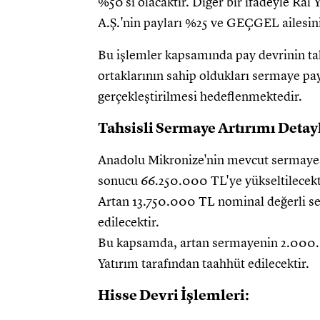
%50'si olacaktır. Diğer bir ifadeyle Ral
A.Ş.'nin payları %25 ve GEÇGEL ailesini
Bu işlemler kapsamında pay devrinin ta
ortaklarının sahip oldukları sermaye pay
gerçekleştirilmesi hedeflenmektedir.
Tahsisli Sermaye Artırımı Detayl
Anadolu Mikronize'nin mevcut sermayes
sonucu 66.250.000 TL'ye yükseltilecekt
Artan 13.750.000 TL nominal değerli ser
edilecektir.
Bu kapsamda, artan sermayenin 2.000.
Yatırım tarafından taahhüt edilecektir.
Hisse Devri İşlemleri: