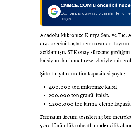
CNBCE.COM'u öncelikli haber
Ekonomi, iş dünyası, piyasalar ile ilgili
ulaşın.
Anadolu Mikronize Kimya San. ve Tic. A.
arz sürecini başlattığını resmen duyrum
açıklamıştı. SPK onay sürecine girdiğini
kalsiyum karbonat rezervleriyle mineral 
Şirketin yıllık üretim kapasitesi şöyle:
400.000 ton mikronize kalsit,
200.000 ton granül kalsit,
1.200.000 ton kırma-eleme kapasit
Firmanın üretim tesisleri 23 bin metreka
500 dönümlük ruhsatlı madencilik alanın