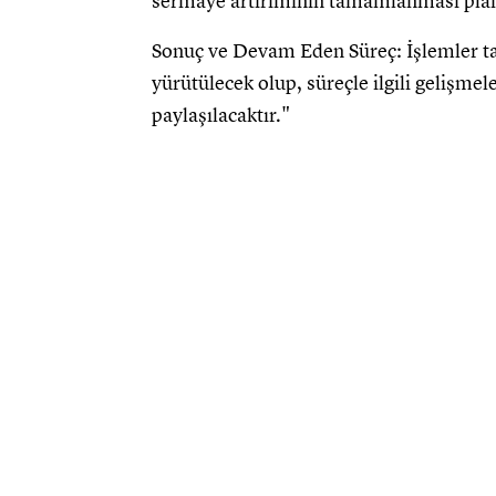
sermaye artırımının tamamlanması pla
Sonuç ve Devam Eden Süreç: İşlemler ta
yürütülecek olup, süreçle ilgili gelişme
paylaşılacaktır."