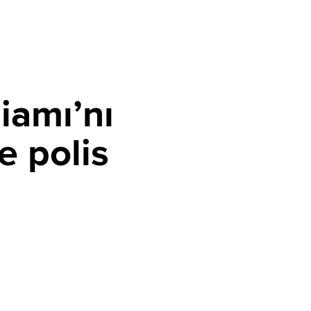
iamı’nı
e polis