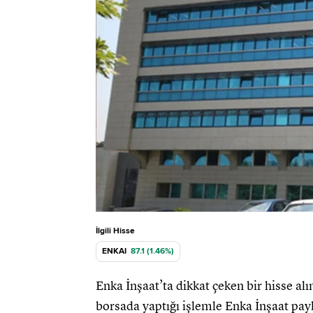
İlgili Hisse
ENKAI
87.1 (1.46%)
Enka İnşaat’ta dikkat çeken bir hisse al
borsada yaptığı işlemle Enka İnşaat payl