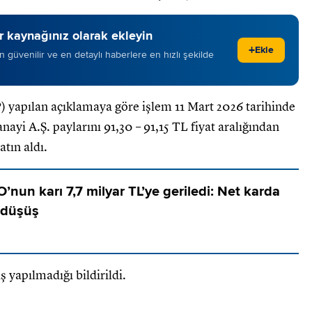
 kaynağınız olarak ekleyin
+
Ekle
 en güvenilir ve en detaylı haberlere en hızlı şekilde
yapılan açıklamaya göre işlem 11 Mart 2026 tarihinde
nayi A.Ş. paylarını 91,30 – 91,15 TL fiyat aralığından
tın aldı.
’nun karı 7,7 milyar TL’ye geriledi: Net karda
k düşüş
 yapılmadığı bildirildi.