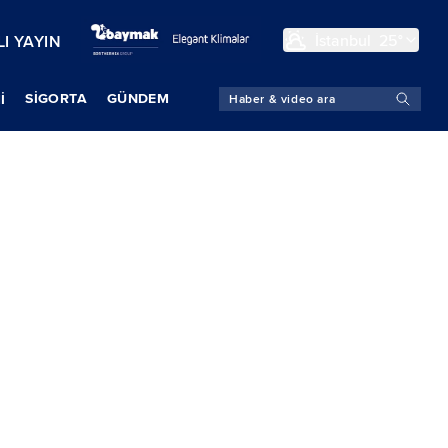
İstanbul
25°
I YAYIN
SIGORTA
GÜNDEM
İ