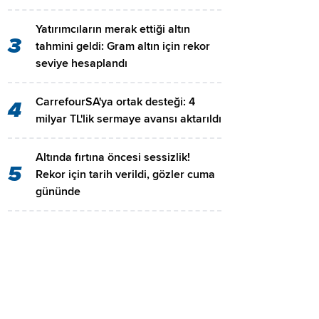
Yatırımcıların merak ettiği altın
3
tahmini geldi: Gram altın için rekor
seviye hesaplandı
CarrefourSA'ya ortak desteği: 4
4
milyar TL'lik sermaye avansı aktarıldı
Altında fırtına öncesi sessizlik!
5
Rekor için tarih verildi, gözler cuma
gününde