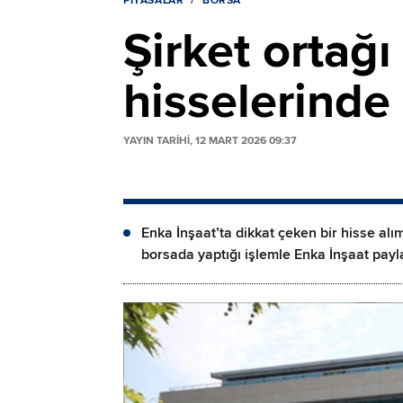
PIYASALAR
BORSA
Şirket ortağ
hisselerinde 
YAYIN TARİHİ, 12 MART 2026 09:37
Enka İnşaat’ta dikkat çeken bir hisse alı
borsada yaptığı işlemle Enka İnşaat payla