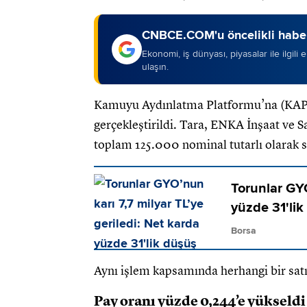
CNBCE.COM'u öncelikli haber
Ekonomi, iş dünyası, piyasalar ile ilgili
ulaşın.
Kamuyu Aydınlatma Platformu’na (KAP) 
gerçekleştirildi. Tara, ENKA İnşaat ve Sa
toplam 125.000 nominal tutarlı olarak sa
Torunlar GYO
yüzde 31'li
Borsa
Aynı işlem kapsamında herhangi bir satış
Pay oranı yüzde 0,244’e yükseldi