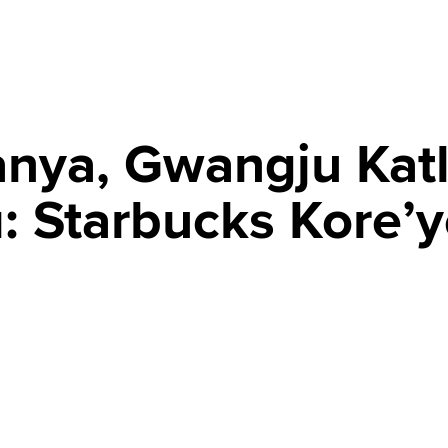
nya, Gwangju Katl
ı: Starbucks Kore’y
PAYLAŞ
nması'nın yıldönümünde düzenlediği tepki çeken "Tank
et suçlamalarıyla karşı karşıya kalan Starbucks