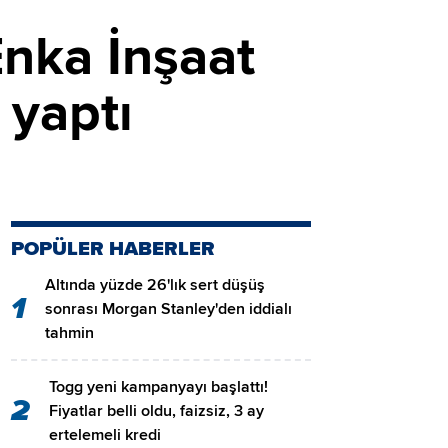
Enka İnşaat
 yaptı
POPÜLER HABERLER
Altında yüzde 26'lık sert düşüş
1
sonrası Morgan Stanley'den iddialı
tahmin
Togg yeni kampanyayı başlattı!
2
Fiyatlar belli oldu, faizsiz, 3 ay
ertelemeli kredi