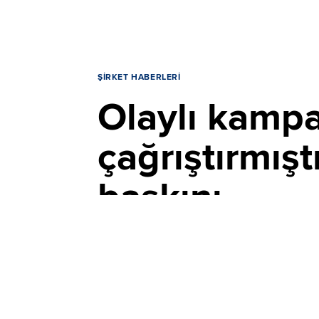
ŞIRKET HABERLERI
Olaylı kampa
çağrıştırmışt
baskını
YAYIN TARİHİ, 05 AĞUSTOS 2026 17:04
Güney Kore polisi, 1980 Gwangju Ayakla
Günü" kampanyası nedeniyle ülkede hakar