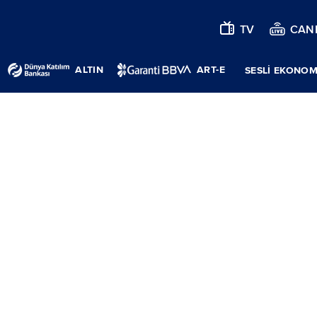
TV
CANL
ALTIN
ART-E
SESLİ EKONOM