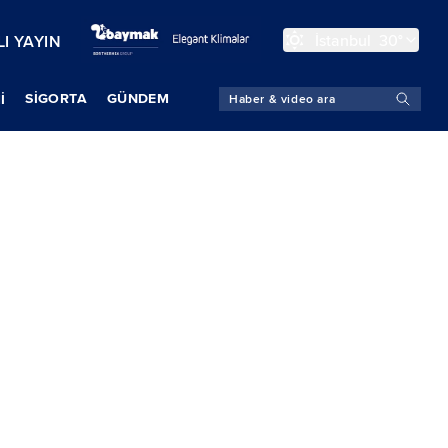
İstanbul
30°
I YAYIN
SIGORTA
GÜNDEM
İ