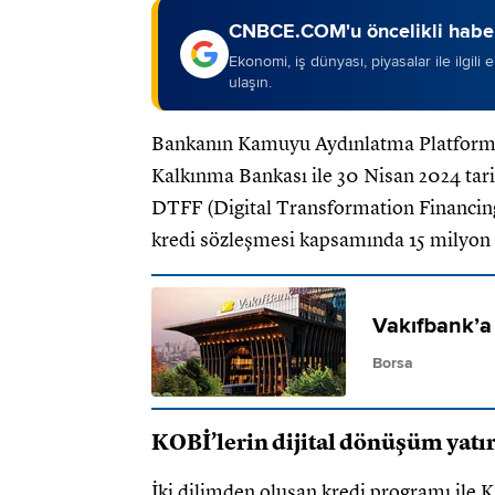
CNBCE.COM'u öncelikli haber
Ekonomi, iş dünyası, piyasalar ile ilgili
ulaşın.
Bankanın Kamuyu Aydınlatma Platformu’
Kalkınma Bankası ile 30 Nisan 2024 tar
DTFF (Digital Transformation Financin
kredi sözleşmesi kapsamında 15 milyon e
Vakıfbank’a 
Borsa
KOBİ’lerin dijital dönüşüm yatı
İki dilimden oluşan kredi programı ile K