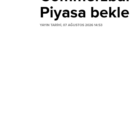
Piyasa beklen
YAYIN TARİHİ, 07 AĞUSTOS 2026 14:53
Commerzbank, Fed’in şahin tutumuyla güç
Ek faiz artışı beklentilerini aşırı iyimse
baskılanacağını, EUR/USD paritesinin is