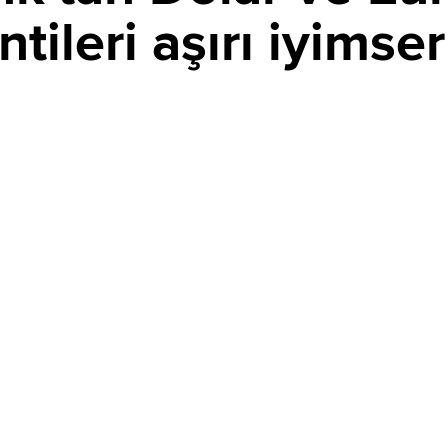
tileri aşırı iyimser
PAYLAŞ
lenen dolar algısının zayıflamaya başladığını açıkladı.
r bulan banka, faiz görünümünün revize edilmesiyle doların
e 2026 sonunda 1,17 olacağını öngördü.