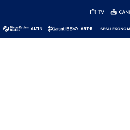
TV
CANL
ALTIN
ART-E
SESLİ EKONOM