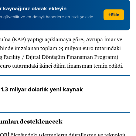
 kaynağınız olarak ekleyin
+
Ekle
 en güvenilir ve en detaylı haberlere en hızlı şekilde
na (KAP) yaptığı açıklamaya göre, Avrupa İmar ve
ihinde imzalanan toplam 25 milyon euro tutarındaki
g Facility / Dijital Dönüşüm Finansman Programı)
uro tutarındaki ikinci dilim finansman temin edildi.
1,3 milyar dolarlık yeni kaynak
rımları desteklenecek
OBİ ölçeğindeki işletmelerin dijitalleşme ve teknoloji