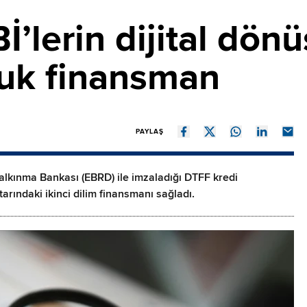
’lerin dijital dö
luk finansman
PAYLAŞ
lkınma Bankası (EBRD) ile imzaladığı DTFF kredi
rındaki ikinci dilim finansmanı sağladı.