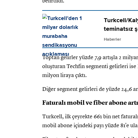
belirtildi.
Turkcell/Kal
teminatsız ş
Haberler
Toptan gelirler yüzde 7,9 artışla 2 milya
oluşturan Techfin segmenti gelirleri is
milyon liraya çıktı.
Diğer segment gelirleri de yüzde 24,6 art
Faturalı mobil ve fiber abone art
Turkcell, ilk çeyrekte 661 bin net fatur
mobil abone içindeki payı yüzde 81'e ula