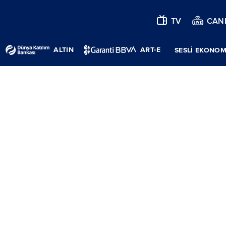
TV
CANL
ALTIN
ART-E
SESLİ EKONOM