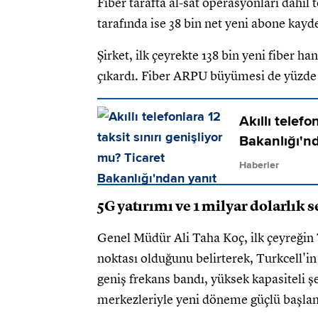
Fiber tarafta al-sat operasyonları dahil
tarafında ise 38 bin net yeni abone kayde
Şirket, ilk çeyrekte 138 bin yeni fiber h
çıkardı. Fiber ARPU büyümesi de yüzde 
Akıllı telefo
Bakanlığı'n
Haberler
5G yatırımı ve 1 milyar dolarlık
Genel Müdür Ali Taha Koç, ilk çeyreğin
noktası olduğunu belirterek, Turkcell'in
geniş frekans bandı, yüksek kapasiteli ş
merkezleriyle yeni döneme güçlü başlangı