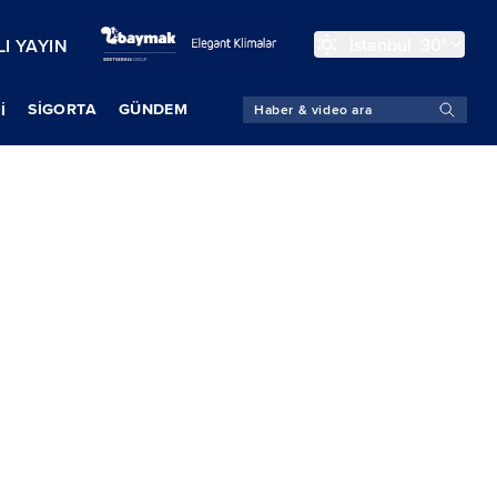
İstanbul
30°
I YAYIN
SIGORTA
GÜNDEM
İ