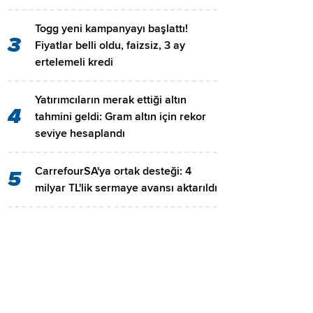
Togg yeni kampanyayı başlattı!
3
Fiyatlar belli oldu, faizsiz, 3 ay
ertelemeli kredi
Yatırımcıların merak ettiği altın
4
tahmini geldi: Gram altın için rekor
seviye hesaplandı
CarrefourSA'ya ortak desteği: 4
5
milyar TL'lik sermaye avansı aktarıldı