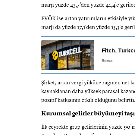
marjı yüzde 43,7'den yüzde 41,4'e geriled
FVÖK ise artan yatırımların etkisiyle y
marjı da yüzde 17,1'den yüzde 15,3'e geril
Fitch, Turkc
Borsa
Şirket, artan vergi yüküne rağmen net ka
kaynaklanan daha yüksek parasal kazanç
pozitif katkısının etkili olduğunu belirtti
Kurumsal gelirler büyümeyi taşı
İlk çeyrekte grup gelirlerinin yüzde 90'ı