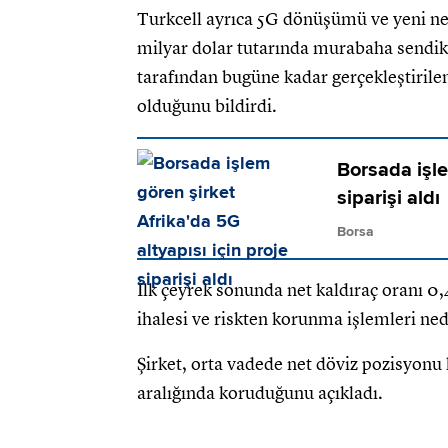
Turkcell ayrıca 5G dönüşümü ve yeni nes
milyar dolar tutarında murabaha sendikas
tarafından bugüne kadar gerçekleştiril
olduğunu bildirdi.
Borsada işle
siparişi aldı
Borsa
İlk çeyrek sonunda net kaldıraç oranı 0,
ihalesi ve riskten korunma işlemleri ned
Şirket, orta vadede net döviz pozisyonu he
aralığında koruduğunu açıkladı.