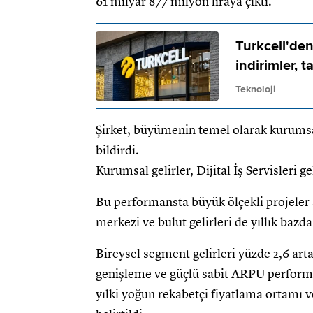
61 milyar 877 milyon liraya çıktı.
Turkcell'de
indirimler, 
Teknoloji
Şirket, büyümenin temel olarak kurumsa
bildirdi.
Kurumsal gelirler, Dijital İş Servisleri g
Bu performansta büyük ölçekli projeler s
merkezi ve bulut gelirleri de yıllık bazda
Bireysel segment gelirleri yüzde 2,6 ar
genişleme ve güçlü sabit ARPU performa
yılki yoğun rekabetçi fiyatlama ortamı v