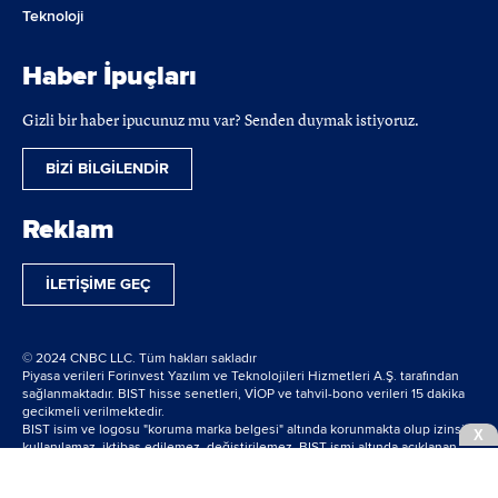
Teknoloji
Haber İpuçları
Gizli bir haber ipucunuz mu var? Senden duymak istiyoruz.
BİZİ BİLGİLENDİR
Reklam
İLETİŞİME GEÇ
© 2024 CNBC LLC. Tüm hakları sakladır
Piyasa verileri Forinvest Yazılım ve Teknolojileri Hizmetleri A.Ş. tarafından
sağlanmaktadır. BIST hisse senetleri, VİOP ve tahvil-bono verileri 15 dakika
gecikmeli verilmektedir.
BIST isim ve logosu "koruma marka belgesi" altında korunmakta olup izinsiz
X
kullanılamaz, iktibas edilemez, değiştirilemez. BIST ismi altında açıklanan
tüm bilgilerin telif hakları tamamen BIST'e ait olup, tekrar yayınlanamaz.