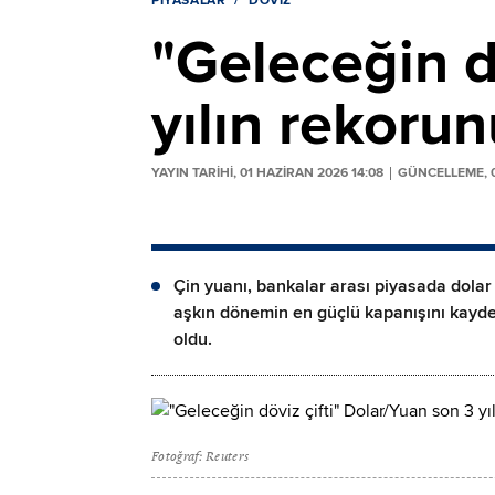
PIYASALAR
DÖVIZ
"Geleceğin d
yılın rekorun
YAYIN TARİHİ, 01 HAZIRAN 2026 14:08
GÜNCELLEME, 0
Çin yuanı, bankalar arası piyasada dolar
aşkın dönemin en güçlü kapanışını kaydetti
oldu.
Fotoğraf: Reuters