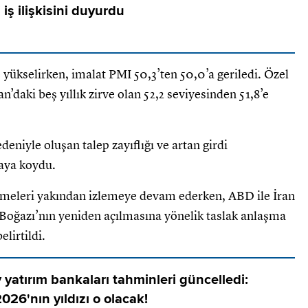
 iş ilişkisini duyurdu
 yükselirken, imalat PMI 50,3’ten 50,0’a geriledi. Özel
’daki beş yıllık zirve olan 52,2 seviyesinden 51,8’e
edeniyle oluşan talep zayıflığı ve artan girdi
taya koydu.
işmeleri yakından izlemeye devam ederken, ABD ile İran
oğazı’nın yeniden açılmasına yönelik taslak anlaşma
elirtildi.
yatırım bankaları tahminleri güncelledi:
026'nın yıldızı o olacak!