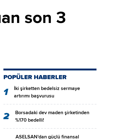
uan son 3
POPÜLER HABERLER
İki şirketten bedelsiz sermaye
1
artırımı başvurusu
Borsadaki dev maden şirketinden
2
%170 bedelli!
ASELSAN'dan güçlü finansal