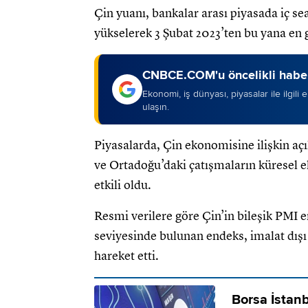
Çin yuanı, bankalar arası piyasada iç s
yükselerek 3 Şubat 2023’ten bu yana en g
CNBCE.COM'u öncelikli haber
Ekonomi, iş dünyası, piyasalar ile ilgili
ulaşın.
Piyasalarda, Çin ekonomisine ilişkin açı
ve Ortadoğu’daki çatışmaların küresel ek
etkili oldu.
Resmi verilere göre Çin’in bileşik PMI 
seviyesinde bulunan endeks, imalat dışı 
hareket etti.
Borsa İstanb