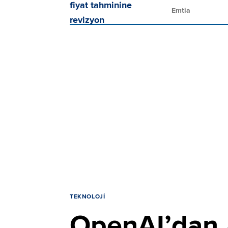
Emtia
TEKNOLOJI
OpenAI’dan A