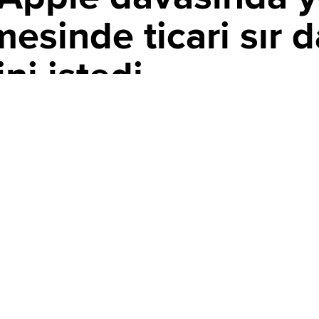
inde ticari sır d
ni istedi
PAYLAŞ
ihli yeni bir dilekçe ile Apple’ın davasını reddetmesini
ını, tüketici donanımı pazarına giriş sürecinde rekabet
rlarını kötüye kullanmakla suçlamıştı.