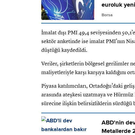
euroluk yeni
Borsa
İmalat dışı PMI 49,4 seviyesinden 50,1’e
sektör anketinde ise imalat PMI’nın Nisan
düştüğü kaydedildi.
Veriler, şirketlerin bölgesel gerilimler n
maliyetleriyle karşı karşıya kaldığını or
Piyasa katılımcıları, Ortadoğu’daki gel
arasında ateşkesi uzatmaya ve Hürmüz B
sürecine ilişkin belirsizliklerin sürdüğü b
ABD'nin dev 
Metallerde 2