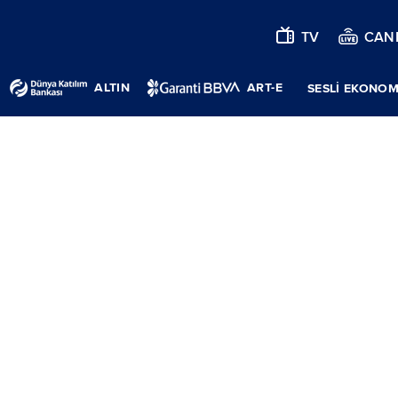
TV
CANL
ALTIN
ART-E
SESLİ EKONOM