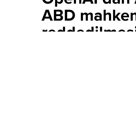
ABD mahkemes
reddedilmesi
YAYIN TARİHİ, 06 AĞUSTOS 2026 11:26
OpenAI, mahkemeye sunduğu 5 Ağustos tar
istedi. Apple, OpenAI ile iki eski çalışan
avantajı elde etmek için şirketin ticari sı