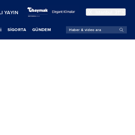
İstanbul
31°
I YAYIN
SIGORTA
GÜNDEM
İ