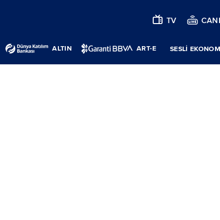
TV
CANL
ALTIN
ART-E
SESLİ EKONOM