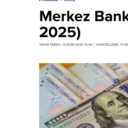
PIYASALAR
DÖVIZ
Merkez Banka
2025)
YAYIN TARİHİ, 13 EKIM 2025 15:56
GÜNCELLEME, 13 EK