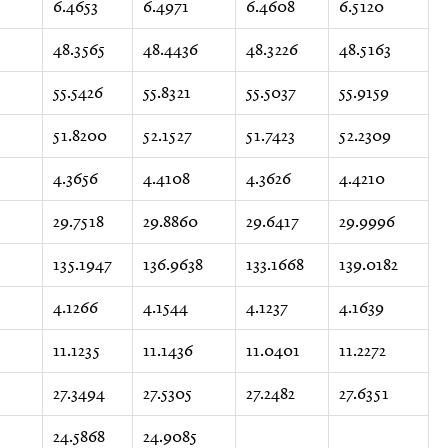
6.4653
6.4971
6.4608
6.5120
48.3565
48.4436
48.3226
48.5163
55.5426
55.8321
55.5037
55.9159
51.8200
52.1527
51.7423
52.2309
4.3656
4.4108
4.3626
4.4210
29.7518
29.8860
29.6417
29.9996
135.1947
136.9638
133.1668
139.0182
4.1266
4.1544
4.1237
4.1639
11.1235
11.1436
11.0401
11.2272
27.3494
27.5305
27.2482
27.6351
24.5868
24.9085