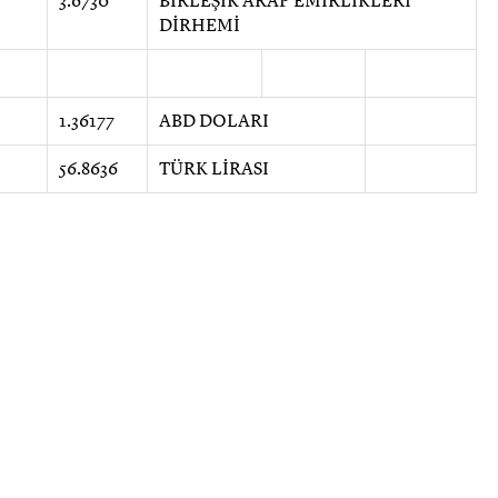
3.6730
BİRLEŞİK ARAP EMİRLİKLERİ
DİRHEMİ
1.36177
ABD DOLARI
56.8636
TÜRK LİRASI