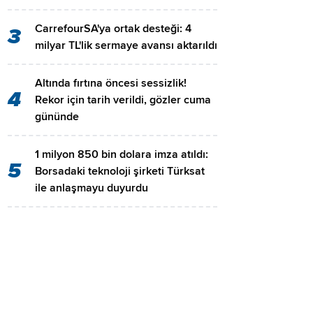
CarrefourSA'ya ortak desteği: 4
3
milyar TL'lik sermaye avansı aktarıldı
Altında fırtına öncesi sessizlik!
4
Rekor için tarih verildi, gözler cuma
gününde
1 milyon 850 bin dolara imza atıldı:
5
Borsadaki teknoloji şirketi Türksat
ile anlaşmayu duyurdu