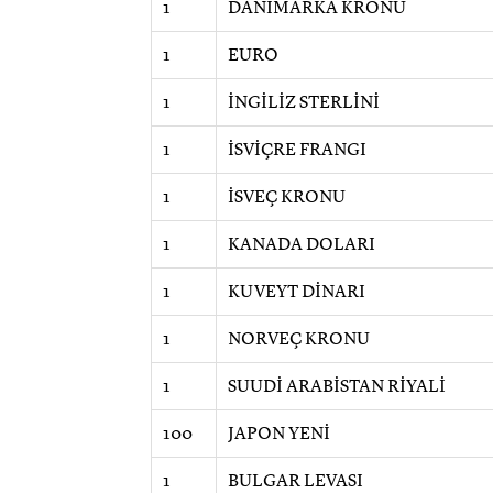
1
DANİMARKA KRONU
1
EURO
1
İNGİLİZ STERLİNİ
1
İSVİÇRE FRANGI
1
İSVEÇ KRONU
1
KANADA DOLARI
1
KUVEYT DİNARI
1
NORVEÇ KRONU
1
SUUDİ ARABİSTAN RİYALİ
100
JAPON YENİ
1
BULGAR LEVASI