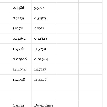
9.4486
9.5722
0.51253
0.51923
5.8170
5.8931
0.14652
0.14843
11.3762
11.5250
0.02906
0.02944
24.4034
24.7227
11.2948
11.4426
Çapraz
Döviz Cinsi