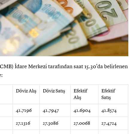
MB) İdare Merkezi tarafından saat 15.30'da belirlenen
e:
Döviz Alış
Döviz Satış
Efektif
Efektif
Alış
Satış
41.7196
41.7947
41.6904
41.8574
27.1316
27.3086
27.0068
27.4724