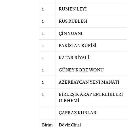
1
RUMEN LEYİ
1
RUS RUBLESİ
1
ÇİN YUANI
1
PAKİSTAN RUPİSİ
1
KATAR RİYALİ
1
GÜNEY KORE WONU
1
AZERBAYCAN YENİ MANATI
1
BİRLEŞİK ARAP EMİRLİKLERİ
DİRHEMİ
ÇAPRAZ KURLAR
Birim
Döviz Cinsi