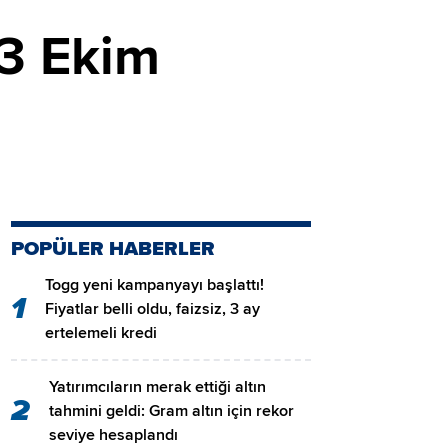
13 Ekim
POPÜLER HABERLER
Togg yeni kampanyayı başlattı!
1
Fiyatlar belli oldu, faizsiz, 3 ay
ertelemeli kredi
Yatırımcıların merak ettiği altın
2
tahmini geldi: Gram altın için rekor
seviye hesaplandı