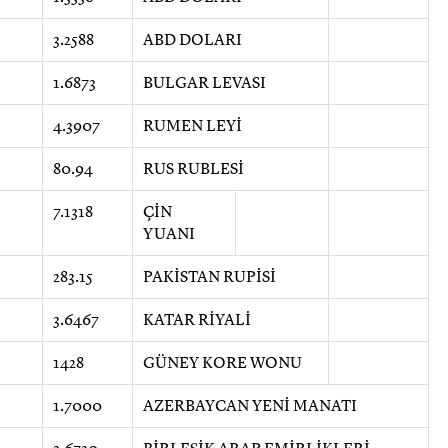
3.2588
ABD DOLARI
1.6873
BULGAR LEVASI
4.3907
RUMEN LEYİ
80.94
RUS RUBLESİ
7.1318
ÇİN
YUANI
283.15
PAKİSTAN RUPİSİ
3.6467
KATAR RİYALİ
1428
GÜNEY KORE WONU
1.7000
AZERBAYCAN YENİ MANATI