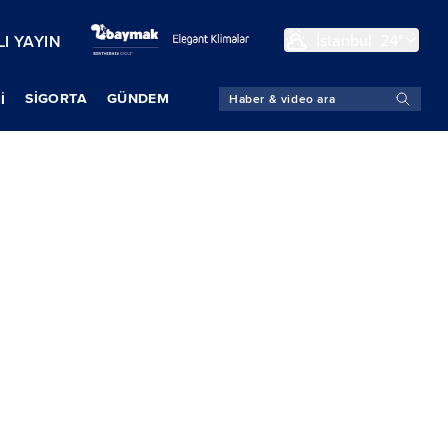
İstanbul
24°
I YAYIN
SIGORTA
GÜNDEM
İ