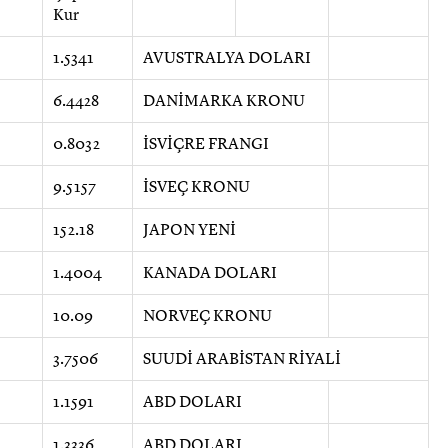
Kur
1.5341
AVUSTRALYA DOLARI
6.4428
DANİMARKA KRONU
0.8032
İSVİÇRE FRANGI
9.5157
İSVEÇ KRONU
152.18
JAPON YENİ
1.4004
KANADA DOLARI
10.09
NORVEÇ KRONU
3.7506
SUUDİ ARABİSTAN RİYALİ
1.1591
ABD DOLARI
1.3336
ABD DOLARI